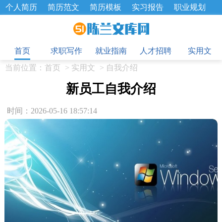
个人简历
简历范文
简历模板
实习报告
职业规划
求职面试题
招聘选拔
绩效考核
企业文化
工作计划
目
工作总结
辞职报告
首页
求职写作
就业指南
人才招聘
实用文
当前位置：
首页
>
实用文
>
自我介绍
新员工自我介绍
时间：2026-05-16 18:57:14