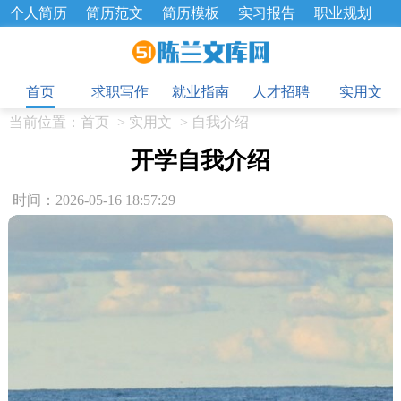
个人简历
简历范文
简历模板
实习报告
职业规划
求职面试题
招聘选拔
绩效考核
企业文化
工作计划
目
工作总结
辞职报告
首页
求职写作
就业指南
人才招聘
实用文
当前位置：
首页
>
实用文
>
自我介绍
开学自我介绍
时间：2026-05-16 18:57:29