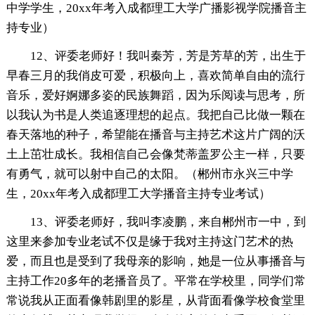
中学学生，20xx年考入成都理工大学广播影视学院播音主
持专业）
12、评委老师好！我叫秦芳，芳是芳草的芳，出生于
早春三月的我俏皮可爱，积极向上，喜欢简单自由的流行
音乐，爱好婀娜多姿的民族舞蹈，因为乐阅读与思考，所
以我认为书是人类追逐理想的起点。我把自己比做一颗在
春天落地的种子，希望能在播音与主持艺术这片广阔的沃
土上茁壮成长。我相信自己会像梵蒂盖罗公主一样，只要
有勇气，就可以射中自己的太阳。（郴州市永兴三中学
生，20xx年考入成都理工大学播音主持专业考试）
13、评委老师好，我叫李凌鹏，来自郴州市一中，到
这里来参加专业老试不仅是缘于我对主持这门艺术的热
爱，而且也是受到了我母亲的影响，她是一位从事播音与
主持工作20多年的老播音员了。平常在学校里，同学们常
常说我从正面看像韩剧里的影星，从背面看像学校食堂里