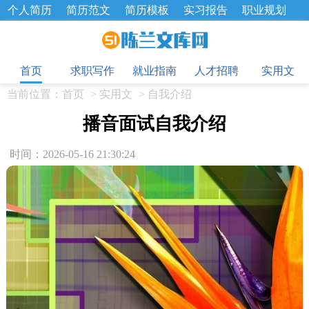
个人简历
简历范文
简历模板
实习报告
职业规划
求职面试题
招聘选拔
绩效考核
企业文化
工作计划
目
工作总结
辞职报告
首页
求职写作
就业指南
人才招聘
实用文
当前位置：
首页
>
实用文
>
自我介绍
播音面试自我介绍
时间：2026-05-16 21:30:24