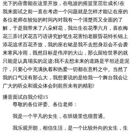
光下的蓓蕾能在这里开放，在电波的摇篮里茁壮成长!在
我来面试之前一直在考虑一个问题就是怎样才能让在座的
各位老师在较短的时间内对我有一个清楚而又全面的了
解，于是我带来了八朵鲜花，我出生在花季六月，喜欢梅
花三弄讨厌花言巧语讲究妙笔生花害怕老眼昏花特长锦上
添花追求百花齐放，我的座右铭是我不去想身后会不会袭
来寒风冷雨，既然目标是伟岸的大山，那么留给世界的就
只能是认真塌实的足迹;我不去想未来的道路是平坦还是泥
泞，只要心中充满执着和热爱一切都在意料之中。当然了
我的口气没有那么大，我想要说的是给我一个舞台我会让
广大的听众和观众体会到前所未有的精彩!
播音面试自我介绍15
尊敬的各位评委、各位老师：
我是一个平凡的女生，在班级里也很普通。
我乐观开朗，相信生活，是一个比较外向的女生，生