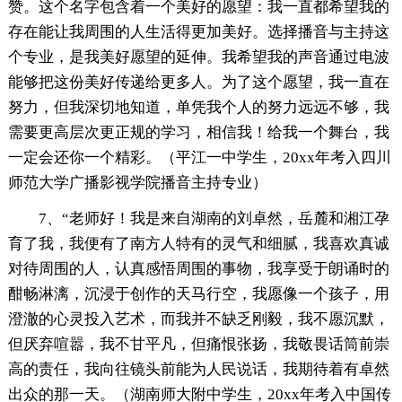
赞。这个名字包含着一个美好的愿望：我一直都希望我的
存在能让我周围的人生活得更加美好。选择播音与主持这
个专业，是我美好愿望的延伸。我希望我的声音通过电波
能够把这份美好传递给更多人。为了这个愿望，我一直在
努力，但我深切地知道，单凭我个人的努力远远不够，我
需要更高层次更正规的学习，相信我！给我一个舞台，我
一定会还你一个精彩。（平江一中学生，20xx年考入四川
师范大学广播影视学院播音主持专业）
7、“老师好！我是来自湖南的刘卓然，岳麓和湘江孕
育了我，我便有了南方人特有的灵气和细腻，我喜欢真诚
对待周围的人，认真感悟周围的事物，我享受于朗诵时的
酣畅淋漓，沉浸于创作的天马行空，我愿像一个孩子，用
澄澈的心灵投入艺术，而我并不缺乏刚毅，我不愿沉默，
但厌弃喧嚣，我不甘平凡，但痛恨张扬，我敬畏话筒前崇
高的责任，我向往镜头前能为人民说话，我期待着有卓然
出众的那一天。（湖南师大附中学生，20xx年考入中国传