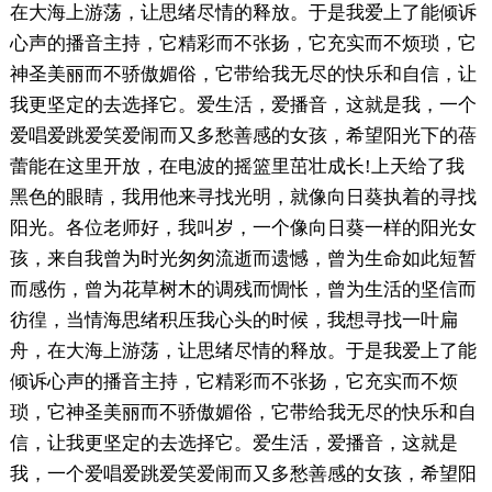
在大海上游荡，让思绪尽情的释放。于是我爱上了能倾诉
心声的播音主持，它精彩而不张扬，它充实而不烦琐，它
神圣美丽而不骄傲媚俗，它带给我无尽的快乐和自信，让
我更坚定的去选择它。爱生活，爱播音，这就是我，一个
爱唱爱跳爱笑爱闹而又多愁善感的女孩，希望阳光下的蓓
蕾能在这里开放，在电波的摇篮里茁壮成长!上天给了我
黑色的眼睛，我用他来寻找光明，就像向日葵执着的寻找
阳光。各位老师好，我叫岁，一个像向日葵一样的阳光女
孩，来自我曾为时光匆匆流逝而遗憾，曾为生命如此短暂
而感伤，曾为花草树木的调残而惆怅，曾为生活的坚信而
彷徨，当情海思绪积压我心头的时候，我想寻找一叶扁
舟，在大海上游荡，让思绪尽情的释放。于是我爱上了能
倾诉心声的播音主持，它精彩而不张扬，它充实而不烦
琐，它神圣美丽而不骄傲媚俗，它带给我无尽的快乐和自
信，让我更坚定的去选择它。爱生活，爱播音，这就是
我，一个爱唱爱跳爱笑爱闹而又多愁善感的女孩，希望阳