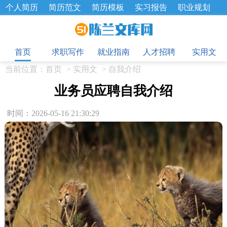
个人简历
简历范文
简历模板
实习报告
职业规划
求职面试题
招聘选拔
绩效考核
企业文化
工作计划
目
工作总结
辞职报告
首页
求职写作
就业指南
人才招聘
实用文
当前位置：
首页
>
实用文
>
自我介绍
业务员应聘自我介绍
时间：2026-05-16 21:30:29