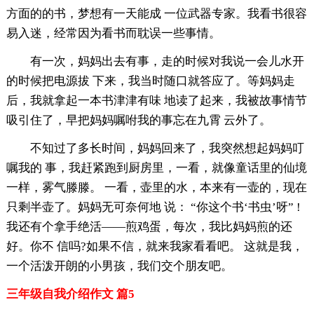
方面的的书，梦想有一天能成 一位武器专家。我看书很容
易入迷，经常因为看书而耽误一些事情。
有一次，妈妈出去有事，走的时候对我说一会儿水开
的时候把电源拔 下来，我当时随口就答应了。等妈妈走
后，我就拿起一本书津津有味 地读了起来，我被故事情节
吸引住了，早把妈妈嘱咐我的事忘在九霄 云外了。
不知过了多长时间，妈妈回来了，我突然想起妈妈叮
嘱我的 事，我赶紧跑到厨房里，一看，就像童话里的仙境
一样，雾气滕滕。 一看，壶里的水，本来有一壶的，现在
只剩半壶了。妈妈无可奈何地 说： “你这个书‘书虫’呀” !
我还有个拿手绝活——煎鸡蛋，每次，我比妈妈煎的还
好。你不 信吗?如果不信，就来我家看看吧。 这就是我，
一个活泼开朗的小男孩，我们交个朋友吧。
三年级自我介绍作文 篇5