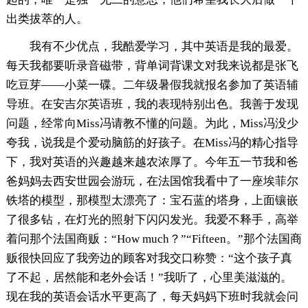
出类拔萃的人。
我有不少优点，我酷爱学习，其中英语是我的最爱。
每天我都要听录音磁带，背单词背课文对我来说都是张飞
吃豆芽——小菜一碟。二年级暑假我就报名参加了英语辅
导班。在安吉尔英语班，我的表现特别出色。我善于发现
问题，经常向Miss冯请教不懂的问题。为此，Miss冯没少
夸我，说我是个爱动脑筋的好孩子。在Miss冯的精心指导
下，我对英语的兴趣越来越农浓厚了。今年五一节我和爸
爸妈妈去西安世园会游玩，在法国馆我看中了一座埃菲尔
铁塔的模型，那模型太漂亮了：宝石蓝的塔身，上面镶嵌
了很多钻，在灯光的照射下闪闪发光。我爱不释手，高举
着问那个法国商贩：“How much？”“Fifteen。”那个法国商
贩很快回应了我旁边的顾客对我交口称赞：“这个孩子真
了不起，居然能和老外会话！”我听了，心里美滋滋的。
现在我的英语会话水平更高了，每天妈妈下班时我就会问