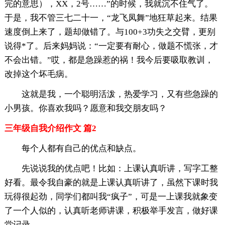
完的意思），XX，2号……”的时候，我就沉不住气了。
于是，我不管三七二十一，“龙飞凤舞”地狂草起来。结果
速度倒上来了，题却做错了。与100+3功失之交臂，更别
说得*了。后来妈妈说：“一定要有耐心，做题不慌张，才
不会出错。”哎，都是急躁惹的祸！我今后要吸取教训，
改掉这个坏毛病。
这就是我，一个聪明活泼，热爱学习，又有些急躁的
小男孩。你喜欢我吗？愿意和我交朋友吗？
三年级自我介绍作文 篇2
每个人都有自己的优点和缺点。
先说说我的优点吧！比如：上课认真听讲，写字工整
好看。最令我自豪的就是上课认真听讲了，虽然下课时我
玩得很起劲，同学们都叫我“疯子”，可是一上课我就象变
了一个人似的，认真听老师讲课，积极举手发言，做好课
堂记录……