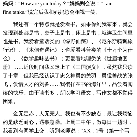
妈妈：“How are you today？”妈妈则会说：“I am
fine,tanks.”说完后我和妈妈总会相视一笑。
我还有一个特点就是爱看书。如果你到我家来，就会
发现到处都是书，桌子上是书，床上是书，就连卫生间里
也是书。我爱看童话类的《绿野仙踪》、《尼尔斯骑鹅旅
行记》、《木偶奇遇记》；也爱看科普类的《十万个为什
么》、《数学趣味丛书》；更爱看地理类的《世届地图
册》……近段时间我又迷上了《三国演义》，虽然我只读
了十章，但我已经认识了忠义神勇的关羽，勇猛善战的张
飞，爱惜人才的刘备……我徜徉在书的海洋里，品尝着阅
读的快乐。由于读书多，所以学习语文，写作文都不觉得
困难。
金无足赤，人无完人。我也有不少缺点，最让我烦恼
的是缺乏耐心，遇事急躁。上周三中午，做每日一题时，
我看到有同学上交，听到老师说：“XX，1号（第一个写