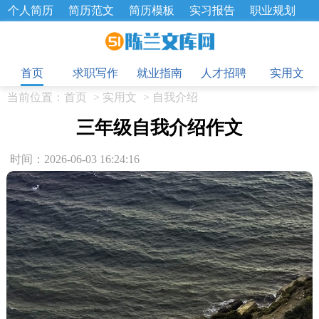
个人简历
简历范文
简历模板
实习报告
职业规划
求职面试题
招聘选拔
绩效考核
企业文化
工作计划
目
工作总结
辞职报告
首页
求职写作
就业指南
人才招聘
实用文
当前位置：
首页
>
实用文
>
自我介绍
三年级自我介绍作文
时间：2026-06-03 16:24:16