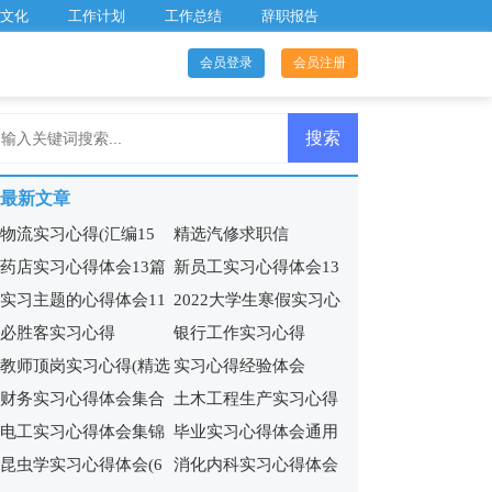
文化
工作计划
工作总结
辞职报告
会员登录
会员注册
最新文章
物流实习心得(汇编15
精选汽修求职信
药店实习心得体会13篇
新员工实习心得体会13
篇)
实习主题的心得体会11
2022大学生寒假实习心
篇
必胜客实习心得
银行工作实习心得
篇
得15篇
教师顶岗实习心得(精选
实习心得经验体会
财务实习心得体会集合
土木工程生产实习心得
15篇)
电工实习心得体会集锦
毕业实习心得体会通用
15篇
4篇
昆虫学实习心得体会(6
消化内科实习心得体会
15篇
15篇