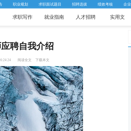
告
职业规划
求职面试题目
招聘选拔
绩效考核
企业
求职写作
就业指南
人才招聘
实用文
师应聘自我介绍
:24:24
阅读全文
下载本文