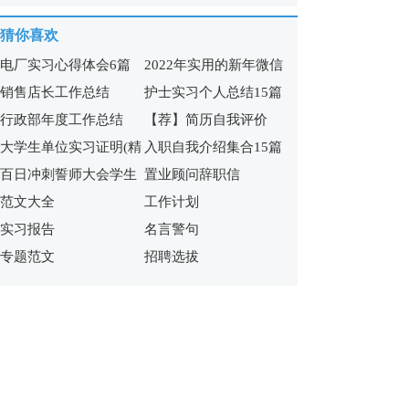
篇)
7篇
猜你喜欢
电厂实习心得体会6篇
2022年实用的新年微信
销售店长工作总结
护士实习个人总结15篇
祝福语65句
行政部年度工作总结
【荐】简历自我评价
大学生单位实习证明(精
入职自我介绍集合15篇
百日冲刺誓师大会学生
置业顾问辞职信
选15篇)
范文大全
工作计划
发言稿
实习报告
名言警句
专题范文
招聘选拔