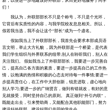
新，以便进一步地建设好外联部，从而更好地服务于同学
们！
我认为，外联部部长不只是个称号，不只是个光环，
它背后有实质性的内容，与我学院校友息息相关。所以，
假若我当选，我不会让这个“部长”成为一个虚名。
假如我当上了外联部部长，我首先会要求本部成员语
言文明，举止大方礼貌 ，因为外联部是一个桥梁，是代表
我们学生组织与外界联系的纽带;别人在聆听我们，别人在
关注我们。 假如我当上了外联部部长，我要进一步完善自
己，提高自己各方面的素质，要进一步提高自己的工作热
情，以饱满的热情和积极的心态去对待每一件事情;要进一
步提高责任心，在工作中大胆创新，锐意进取，虚心地向
别人学习;要进一步的广纳贤言，做到有错就改，有好的意
见就接受，同时坚持自己的原则。 真正做到“外引内联”，
既能走出去，引来赞助商，又能配合其他职能部门，努力
建设好外联部、建设好我们共同的学生会。