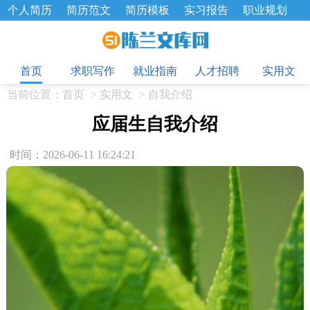
个人简历
简历范文
简历模板
实习报告
职业规划
求职面试题
招聘选拔
绩效考核
企业文化
工作计划
目
工作总结
辞职报告
首页
求职写作
就业指南
人才招聘
实用文
当前位置：
首页
>
实用文
>
自我介绍
应届生自我介绍
时间：2026-06-11 16:24:21