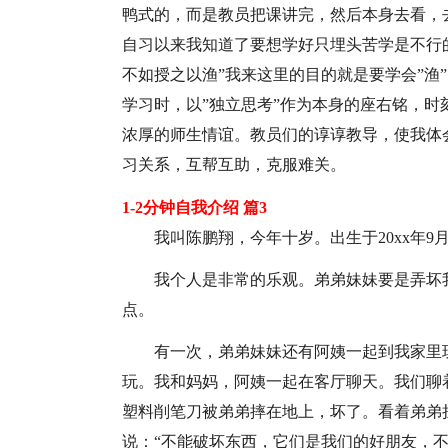
鸭式的，而是教员把课讲完，然后本身去看，
自习以来我知道了要想学好只埋头苦学是不行的
不如授之以渔”我来这里的目的就是要学会”渔
学习时，以”独立思考”作为本身的座右铭，
浓厚的师生情谊。教员们的谆谆教导，使我体
习关系，互帮互助，克服难关。
1-2分钟自我介绍 篇3
我叫陈鹏翔，今年十岁。出生于20xx年
我个人是非常的乐观。弟弟妹妹要是弄坏
点。
有一次，弟弟妹妹还有阿姨一起到我家里
玩。我和妈妈，阿姨一起在客厅聊天。我们聊
塑料削笔刀被弟弟摔在地上，坏了。看着弟弟
说：“不能破坏东西，它们是我们的好朋友，不