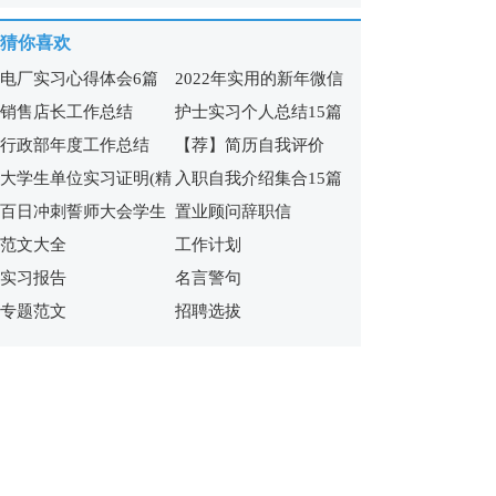
15篇
篇)
猜你喜欢
电厂实习心得体会6篇
2022年实用的新年微信
销售店长工作总结
护士实习个人总结15篇
祝福语65句
行政部年度工作总结
【荐】简历自我评价
大学生单位实习证明(精
入职自我介绍集合15篇
百日冲刺誓师大会学生
置业顾问辞职信
选15篇)
范文大全
工作计划
发言稿
实习报告
名言警句
专题范文
招聘选拔