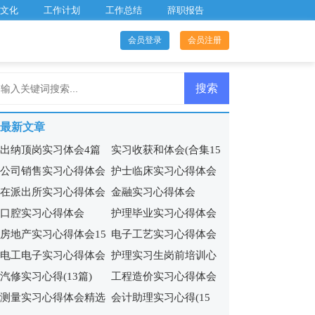
文化
工作计划
工作总结
辞职报告
会员登录
会员注册
最新文章
出纳顶岗实习体会4篇
实习收获和体会(合集15
公司销售实习心得体会
护士临床实习心得体会
篇)
在派出所实习心得体会
金融实习心得体会
15篇
9篇
口腔实习心得体会
护理毕业实习心得体会
房地产实习心得体会15
电子工艺实习心得体会
15篇
电工电子实习心得体会
护理实习生岗前培训心
篇
(集合11篇)
汽修实习心得(13篇)
工程造价实习心得体会
13篇
得体会5篇
测量实习心得体会精选
会计助理实习心得(15
合集15篇