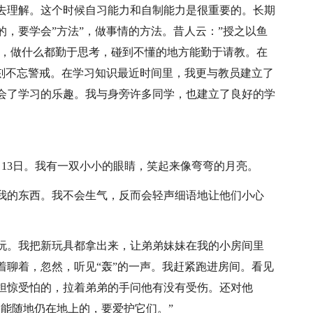
去理解。这个时候自习能力和自制能力是很重要的。长期
，要学会”方法”，做事情的方法。昔人云：”授之以鱼
”，做什么都勤于思考，碰到不懂的地方能勤于请教。在
时刻不忘警戒。在学习知识最近时间里，我更与教员建立了
会了学习的乐趣。我与身旁许多同学，也建立了良好的学
9月13日。我有一双小小的眼睛，笑起来像弯弯的月亮。
我的东西。我不会生气，反而会轻声细语地让他们小心
玩。我把新玩具都拿出来，让弟弟妹妹在我的小房间里
着聊着，忽然，听见“轰”的一声。我赶紧跑进房间。看见
担惊受怕的，拉着弟弟的手问他有没有受伤。还对他
能随地仍在地上的，要爱护它们。”