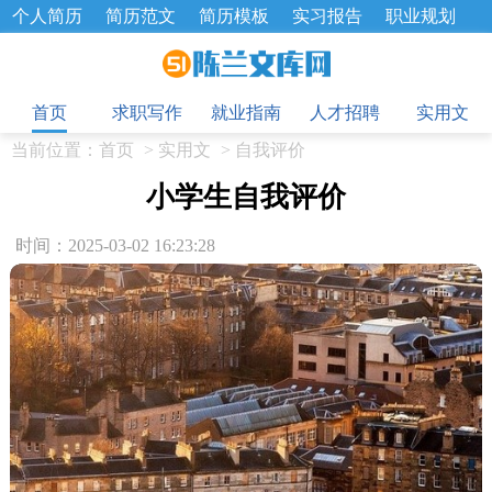
个人简历
简历范文
简历模板
实习报告
职业规划
求职面试题
招聘选拔
绩效考核
企业文化
工作计划
目
工作总结
辞职报告
首页
求职写作
就业指南
人才招聘
实用文
当前位置：
首页
>
实用文
>
自我评价
小学生自我评价
时间：2025-03-02 16:23:28