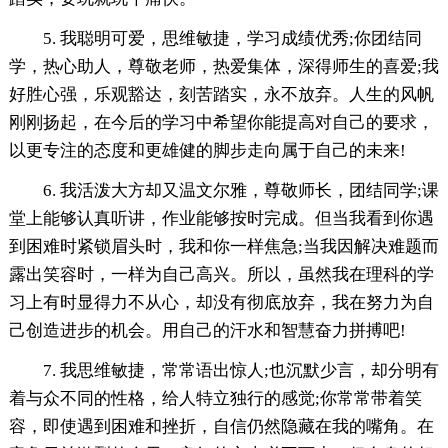
5. 我聪明可爱，思维敏捷，学习成绩优秀;你团结同
学，热心助人，尊敬老师，热爱集体，深得师生的喜爱;我
好胜心强，乐观豁达，刻苦踏实，永不放弃。人生的风帆
刚刚扬起，在今后的学习中希望你能提高对自己的要求，
以更专注的态度和更雄健的脚步走向属于自己的未来!
6. 我活泼大方却又温文尔雅，尊敬师长，团结同学;课
堂上能够认真听讲，作业能够按时完成。但当我看到你遇
到困难时紧锁眉头时，我和你一样焦急;当我因解决难题而
露出笑容时，一样为自己高兴。所以，虽然我在理科的学
习上有时显得力不从心，却没有彻底放弃，我在努力为自
己创造进步的机会。用自己的汗水和智慧奋力拼搏吧!
7. 我思维敏捷，常常语出惊人;也沉默少言，却分明有
着与众不同的性格，给人特立独行的感觉;你常常带着笑
容，即使遇到困难和挫折，自信仍然隐藏在我的嘴角。在