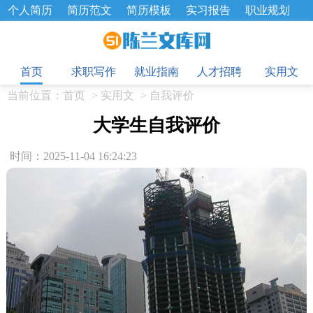
个人简历
简历范文
简历模板
实习报告
职业规划
求职面试题
招聘选拔
绩效考核
企业文化
工作计划
目
工作总结
辞职报告
首页
求职写作
就业指南
人才招聘
实用文
当前位置：
首页
>
实用文
>
自我评价
大学生自我评价
时间：2025-11-04 16:24:23