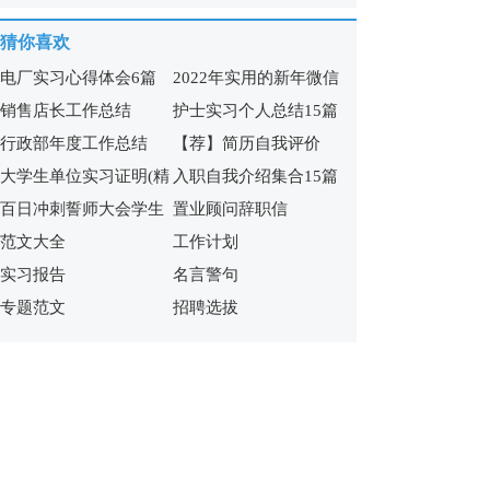
【热】
体会
猜你喜欢
电厂实习心得体会6篇
2022年实用的新年微信
销售店长工作总结
护士实习个人总结15篇
祝福语65句
行政部年度工作总结
【荐】简历自我评价
大学生单位实习证明(精
入职自我介绍集合15篇
百日冲刺誓师大会学生
置业顾问辞职信
选15篇)
范文大全
工作计划
发言稿
实习报告
名言警句
专题范文
招聘选拔