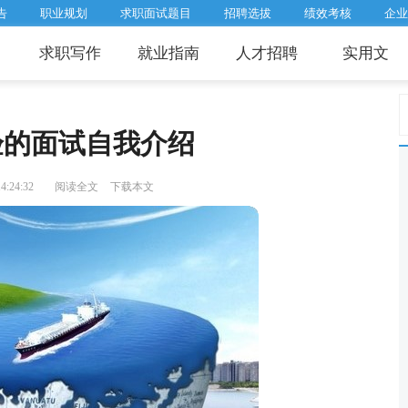
告
职业规划
求职面试题目
招聘选拔
绩效考核
企业
求职写作
就业指南
人才招聘
实用文
验的面试自我介绍
:24:32
阅读全文
下载本文