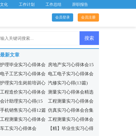
文化
工作计划
工作总结
辞职报告
会员登录
会员注册
最新文章
护理毕业实习心得体会
房地产实习心得体会15
电子工艺实习心得体会
电工电子实习心得体会
15篇
篇
护理实习生岗前培训心
汽修实习心得(13篇)
(集合11篇)
13篇
工程造价实习心得体会
测量实习心得体会精选
得体会5篇
会计助理实习心得(15
工程测量实习心得体会
合集15篇
15篇
手机销售实习心得12篇
仿真实习心得体会合集
篇)
精选15篇
工程测量实习心得体会
工程测量实习心得体会
13篇
车工实习心得体会
【精】毕业生实习心得
(集锦15篇)
汇编15篇