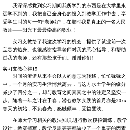
我深深感觉到实习期间我所学到的东西是在大学里永
远学不到的，我把自己全身心的投入到教学工作中去，享
受学生叫的每一句“老师好”，在那时我是真正的一名人民
教师——阳光下最最崇高的职业！
实习支教给了我这次学习的机会，提供了就业前一次
宝贵的热身。也很感谢指导老师对我的悉心指导，和帮助
过我的老师，还有那些孩子们。谢谢你们!
实习支教心得15
时间的流逝从来不会以人的意志为转移，忙忙碌碌之
中，一个月的实习生活悄然离去，与这方水土学生的缘分
减少了四分之一，却与教育之间冥冥之中的注定又坚实一
步。随着一年之计在于春，潜心教学实践的首月亦是20xx
春天的初始，不负春光，感触颇丰，受益匪浅。
在师大学习相关的教法知识,进行数次模拟训练，教学
设计，教案撰写，教学反思等等都缺少了一个重要的因素