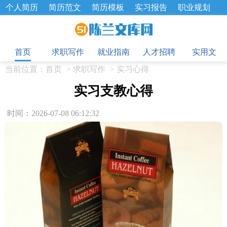
个人简历
简历范文
简历模板
实习报告
职业规划
求职面试题
招聘选拔
绩效考核
企业文化
工作计划
目
工作总结
辞职报告
首页
求职写作
就业指南
人才招聘
实用文
当前位置：
首页
>
求职写作
>
实习心得
实习支教心得
时间：2026-07-08 06:12:32