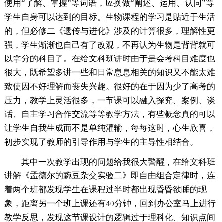
使用“了解、掌握”等词语，应换做“阐述、运用、认同”等
学生自身可以达到的目标。生物课程的学习是贴近于生活
的，但必修二《遗传与进化》涉及的计算很多，理解性更
强，学生渐渐也自己有了改观，不再认为生物是背背就可
以拿分的科目了。在给文科班讲时由于是会考科目难度也
很大，既希望多讲一些和日常息息相关的知识又不能太难
致使因不好理解而丧失兴趣。很好的在于因为少了高考的
压力，教学上灵活很多，一节课可以融入探究、案例、谈
话、自主学习合作交流等等教学方法，有些概念真的可以
让学生自我生成而不是单纯灌输，每每这时，心生欣喜，
初步实现了教师的引导作用与学生的主导性相结合。
其中一次教学出现的问题给我很大警醒，在给文科班
讲解《孟德尔的豌豆杂交实验二》即自由组合定律时，连
着两个班都发现学生在课程过半时都出现昏昏欲睡的现
象，距离另一个班上课还有40分钟，回到办公室马上进行
教学反思，发现这节课设计的逻辑过于理科化、知识点间