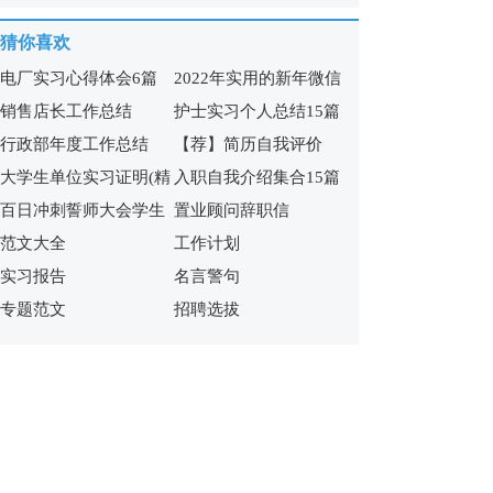
体会合集5篇
猜你喜欢
电厂实习心得体会6篇
2022年实用的新年微信
销售店长工作总结
护士实习个人总结15篇
祝福语65句
行政部年度工作总结
【荐】简历自我评价
大学生单位实习证明(精
入职自我介绍集合15篇
百日冲刺誓师大会学生
置业顾问辞职信
选15篇)
范文大全
工作计划
发言稿
实习报告
名言警句
专题范文
招聘选拔