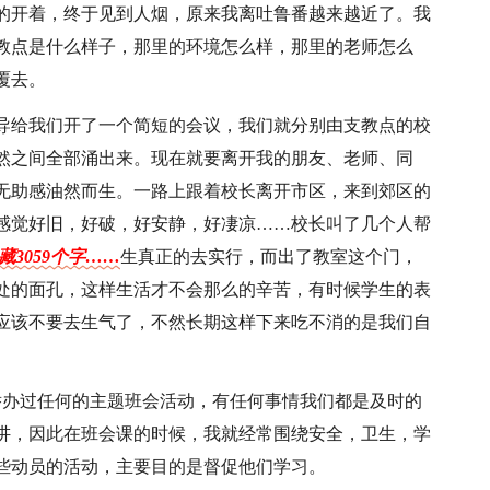
的开着，终于见到人烟，原来我离吐鲁番越来越近了。我
教点是什么样子，那里的环境怎么样，那里的老师怎么
覆去。
导给我们开了一个简短的会议，我们就分别由支教点的校
然之间全部涌出来。现在就要离开我的朋友、老师、同
无助感油然而生。一路上跟着校长离开市区，来到郊区的
感觉好旧，好破，好安静，好凄凉……校长叫了几个人帮
藏3059个字……
生真正的去实行，而出了教室这个门，
处的面孔，这样生活才不会那么的辛苦，有时候学生的表
应该不要去生气了，不然长期这样下来吃不消的是我们自
举办过任何的主题班会活动，有任何事情我们都是及时的
讲，因此在班会课的时候，我就经常围绕安全，卫生，学
些动员的活动，主要目的是督促他们学习。