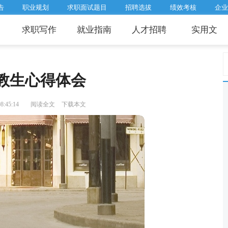
告
职业规划
求职面试题目
招聘选拔
绩效考核
企业
求职写作
就业指南
人才招聘
实用文
教生心得体会
:45:14
阅读全文
下载本文