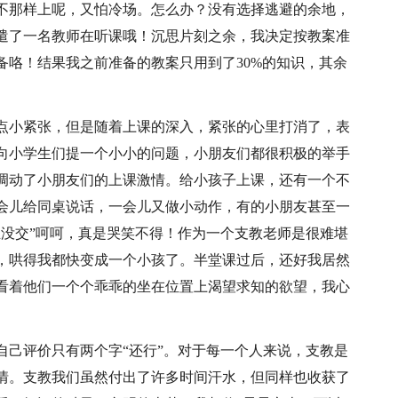
不那样上呢，又怕冷场。怎么办？没有选择逃避的余地，
遣了一名教师在听课哦！沉思片刻之余，我决定按教案准
备咯！结果我之前准备的教案只用到了30%的知识，其余
点小紧张，但是随着上课的深入，紧张的心里打消了，表
向小学生们提一个小小的问题，小朋友们都很积极的举手
调动了小朋友们的上课激情。给小孩子上课，还有一个不
会儿给同桌说话，一会儿又做小动作，有的小朋友甚至一
业没交”呵呵，真是哭笑不得！作为一个支教老师是很难堪
，哄得我都快变成一个小孩了。半堂课过后，还好我居然
看着他们一个个乖乖的坐在位置上渴望求知的欲望，我心
自己评价只有两个字“还行”。对于每一个人来说，支教是
情。支教我们虽然付出了许多时间汗水，但同样也收获了