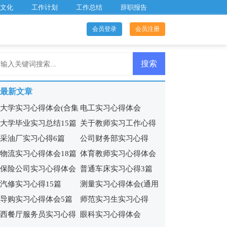
文化
工作计划
工作总结
辞职报告
会员登录
会员注册
最新文章
大学实习心得体会(合集
电工实习心得体会
大学毕业实习总结15篇
关于教师实习工作心得
15篇)
【荐】
采油厂实习心得6篇
公司财务部实习心得
物流实习心得体会18篇
体育教师实习心得体会
保险公司实习心得体会
普通车床实习心得3篇
12篇
汽修实习心得15篇
测量实习心得体会(通用
(集锦13篇)
导购实习心得体会5篇
师范实习生实习心得
15篇)
西餐厅服务员实习心得
眼科实习心得体会