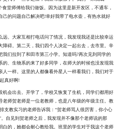
一个食堂师傅给我们做饭。因为这里是新开发区，不通车，
自己的问题自己解决吧!幸好我带了电水壶，有热水就好
么远。大家互相打电话问了情况，我发现我还是比较幸运
大障碍。第二天，我们四个人决定一起出去，去市里。辛
把我们拉到了和田市第三小学。知道吗?再次见到同学的
系的、生物系的来了好多同学，在师大的时候也没发现我
亲人一样。这里的人都像看外星人一样看我们，我们对于
起真好啊!
没机会出去。开学了，学校又恢复了生机，同学们都用好
导老师贺老师是一位老教师，也是八年级的年级主任。教
安排支教实习的老师告诉我：“贺老师骂人很厉害，你小心
的”。自见到贺老师之后，我发现并不像那个老师说的那
明白的，她都会耐心教给我。班里的学生对于我这个老师