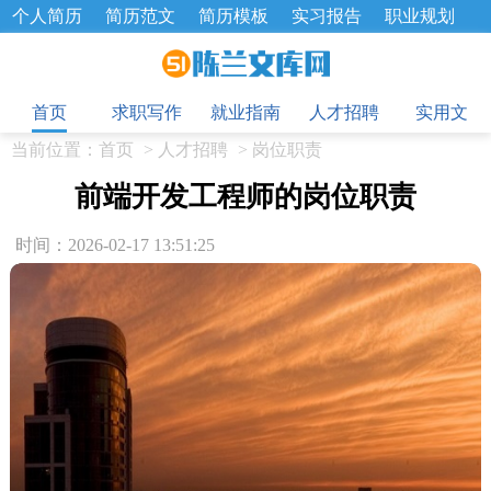
个人简历
简历范文
简历模板
实习报告
职业规划
求职面试题
招聘选拔
绩效考核
企业文化
工作计划
目
工作总结
辞职报告
首页
求职写作
就业指南
人才招聘
实用文
当前位置：
首页
>
人才招聘
>
岗位职责
前端开发工程师的岗位职责
时间：2026-02-17 13:51:25