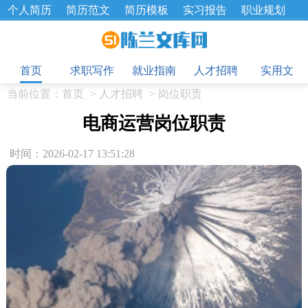
个人简历
简历范文
简历模板
实习报告
职业规划
求职面试题
招聘选拔
绩效考核
企业文化
工作计划
目
工作总结
辞职报告
首页
求职写作
就业指南
人才招聘
实用文
当前位置：
首页
>
人才招聘
>
岗位职责
电商运营岗位职责
时间：2026-02-17 13:51:28