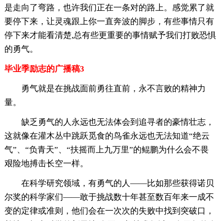
是走向了弯路，也许我们正在一条对的路上。感觉累了就
要停下来，让灵魂跟上你一直奔波的脚步，有些事情只有
停下来才能看清楚,总有些更重要的事情赋予我们打败恐惧
的勇气。
毕业季励志的广播稿3
勇气就是在挑战面前勇往直前，永不言败的精神力
量。
缺乏勇气的人永远也无法体会到追寻者的豪情壮志，
这就像在灌木丛中跳跃觅食的鸟雀永远也无法知道“绝云
气”、“负青天”、“扶摇而上九万里”的鲲鹏为什么会不畏
艰险地搏击长空一样。
在科学研究领域，有勇气的人——比如那些获得诺贝
尔奖的科学家们——敢于挑战数十年甚至数百年来一成不
变的定律或准则，他们会在一次次的失败中找到突破口，