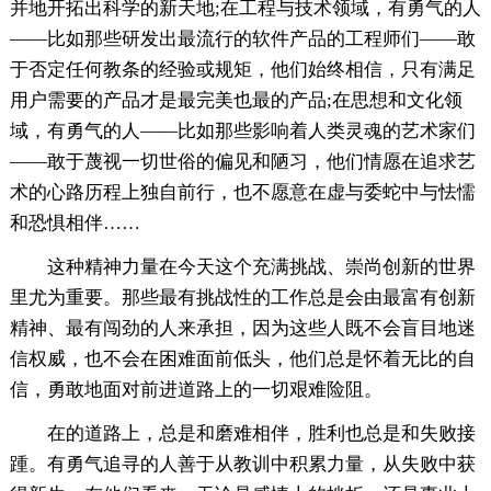
并地开拓出科学的新天地;在工程与技术领域，有勇气的人
——比如那些研发出最流行的软件产品的工程师们——敢
于否定任何教条的经验或规矩，他们始终相信，只有满足
用户需要的产品才是最完美也最的产品;在思想和文化领
域，有勇气的人——比如那些影响着人类灵魂的艺术家们
——敢于蔑视一切世俗的偏见和陋习，他们情愿在追求艺
术的心路历程上独自前行，也不愿意在虚与委蛇中与怯懦
和恐惧相伴……
这种精神力量在今天这个充满挑战、崇尚创新的世界
里尤为重要。那些最有挑战性的工作总是会由最富有创新
精神、最有闯劲的人来承担，因为这些人既不会盲目地迷
信权威，也不会在困难面前低头，他们总是怀着无比的自
信，勇敢地面对前进道路上的一切艰难险阻。
在的道路上，总是和磨难相伴，胜利也总是和失败接
踵。有勇气追寻的人善于从教训中积累力量，从失败中获