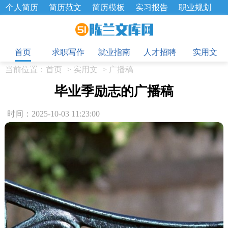
个人简历
简历范文
简历模板
实习报告
职业规划
求职面试题
招聘选拔
绩效考核
企业文化
工作计划
目
工作总结
辞职报告
首页
求职写作
就业指南
人才招聘
实用文
当前位置：
首页
>
实用文
>
广播稿
毕业季励志的广播稿
时间：2025-10-03 11:23:00