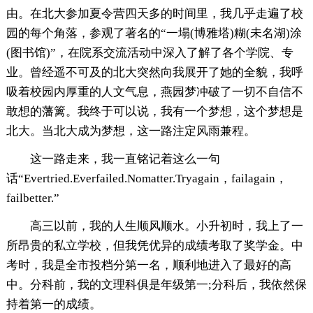
由。在北大参加夏令营四天多的时间里，我几乎走遍了校
园的每个角落，参观了著名的“一塌(博雅塔)糊(未名湖)涂
(图书馆)”，在院系交流活动中深入了解了各个学院、专
业。曾经遥不可及的北大突然向我展开了她的全貌，我呼
吸着校园内厚重的人文气息，燕园梦冲破了一切不自信不
敢想的藩篱。我终于可以说，我有一个梦想，这个梦想是
北大。当北大成为梦想，这一路注定风雨兼程。
这一路走来，我一直铭记着这么一句
话“Evertried.Everfailed.Nomatter.Tryagain，failagain，
failbetter.”
高三以前，我的人生顺风顺水。小升初时，我上了一
所昂贵的私立学校，但我凭优异的成绩考取了奖学金。中
考时，我是全市投档分第一名，顺利地进入了最好的高
中。分科前，我的文理科俱是年级第一;分科后，我依然保
持着第一的成绩。