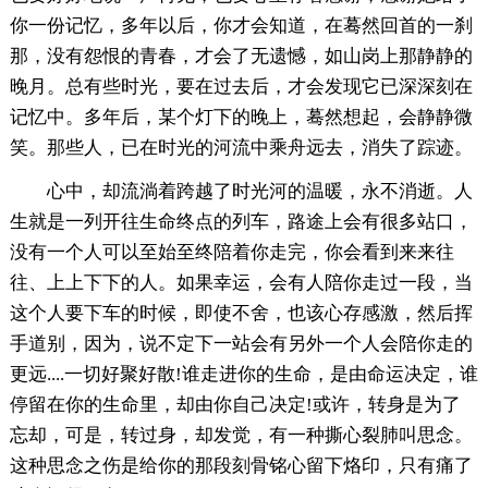
你一份记忆，多年以后，你才会知道，在蓦然回首的一刹
那，没有怨恨的青春，才会了无遗憾，如山岗上那静静的
晚月。总有些时光，要在过去后，才会发现它已深深刻在
记忆中。多年后，某个灯下的晚上，蓦然想起，会静静微
笑。那些人，已在时光的河流中乘舟远去，消失了踪迹。
心中，却流淌着跨越了时光河的温暖，永不消逝。人
生就是一列开往生命终点的列车，路途上会有很多站口，
没有一个人可以至始至终陪着你走完，你会看到来来往
往、上上下下的人。如果幸运，会有人陪你走过一段，当
这个人要下车的时候，即使不舍，也该心存感激，然后挥
手道别，因为，说不定下一站会有另外一个人会陪你走的
更远....一切好聚好散!谁走进你的生命，是由命运决定，谁
停留在你的生命里，却由你自己决定!或许，转身是为了
忘却，可是，转过身，却发觉，有一种撕心裂肺叫思念。
这种思念之伤是给你的那段刻骨铭心留下烙印，只有痛了