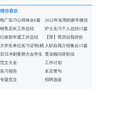
猜你喜欢
电厂实习心得体会6篇
2022年实用的新年微信
销售店长工作总结
护士实习个人总结15篇
祝福语65句
行政部年度工作总结
【荐】简历自我评价
大学生单位实习证明(精
入职自我介绍集合15篇
百日冲刺誓师大会学生
置业顾问辞职信
选15篇)
范文大全
工作计划
发言稿
实习报告
名言警句
专题范文
招聘选拔