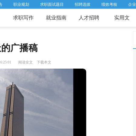
告
职业规划
求职面试题目
招聘选拔
绩效考核
企业
求职写作
就业指南
人才招聘
实用文
天的广播稿
:25:01
阅读全文
下载本文