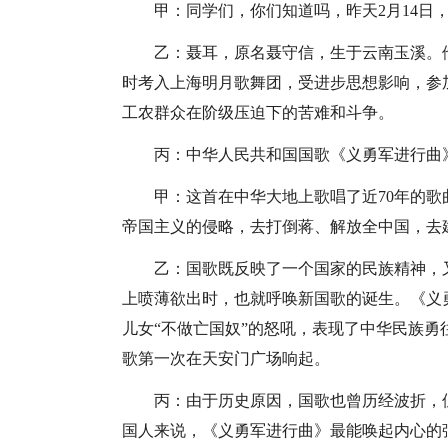
甲：同学们，你们知道吗，昨天2月14日
乙：聂耳，原名聂守信，生于云南玉溪。
时考入上海明月歌舞团，受进步思想影响，参
工农群众在阶级压迫下的苦难和斗争。
丙：中华人民共和国国歌《义勇军进行曲
甲：这首在中华大地上歌唱了近70年的
帝国主义的侵略，去打倒蒋、解放全中国，去
乙：国歌既反映了一个国家的民族精神，
上喷薄欲出时，也就呼唤新国歌的诞生。《义
儿女“不做亡国奴”的怒吼，表现了中华民族
歌第一次在天安门广场响起。
丙：由于历史原因，国歌也曾历经波折，
国人来说，《义勇军进行曲》最能唤起内心的