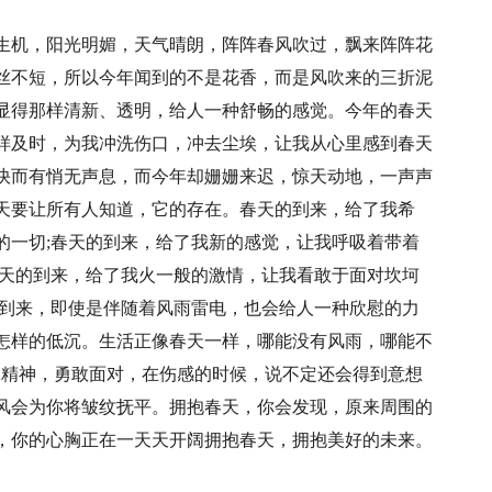
生机，阳光明媚，天气晴朗，阵阵春风吹过，飘来阵阵花
丝不短，所以今年闻到的不是花香，而是风吹来的三折泥
显得那样清新、透明，给人一种舒畅的感觉。今年的春天
样及时，为我冲洗伤口，冲去尘埃，让我从心里感到春天
快而有悄无声息，而今年却姗姗来迟，惊天动地，一声声
天要让所有人知道，它的存在。春天的到来，给了我希
的一切;春天的到来，给了我新的感觉，让我呼吸着带着
春天的到来，给了我火一般的激情，让我看敢于面对坎坷
的到来，即使是伴随着风雨雷电，也会给人一种欣慰的力
怎样的低沉。生活正像春天一样，哪能没有风雨，哪能不
的精神，勇敢面对，在伤感的时候，说不定还会得到意想
风会为你将皱纹抚平。拥抱春天，你会发现，原来周围的
，你的心胸正在一天天开阔拥抱春天，拥抱美好的未来。