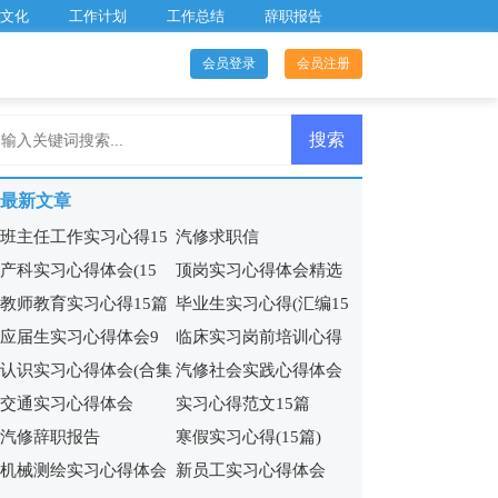
文化
工作计划
工作总结
辞职报告
会员登录
会员注册
最新文章
班主任工作实习心得15
汽修求职信
产科实习心得体会(15
顶岗实习心得体会精选
篇
教师教育实习心得15篇
毕业生实习心得(汇编15
篇)
15篇
应届生实习心得体会9
临床实习岗前培训心得
篇)
认识实习心得体会(合集
汽修社会实践心得体会
篇
体会
交通实习心得体会
实习心得范文15篇
15篇)
(5篇)
汽修辞职报告
寒假实习心得(15篇)
机械测绘实习心得体会
新员工实习心得体会