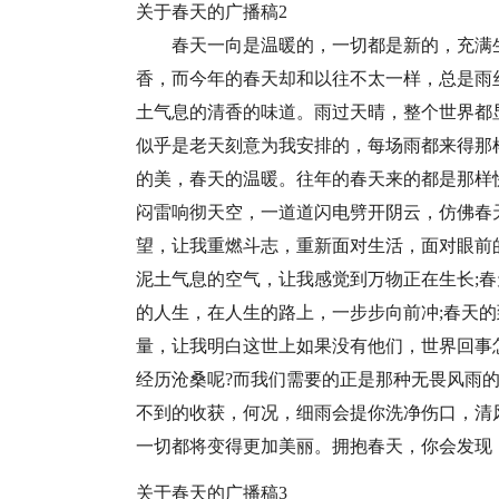
关于春天的广播稿2
春天一向是温暖的，一切都是新的，充满
香，而今年的春天却和以往不太一样，总是雨
土气息的清香的味道。雨过天晴，整个世界都
似乎是老天刻意为我安排的，每场雨都来得那
的美，春天的温暖。往年的春天来的都是那样
闷雷响彻天空，一道道闪电劈开阴云，仿佛春
望，让我重燃斗志，重新面对生活，面对眼前
泥土气息的空气，让我感觉到万物正在生长;
的人生，在人生的路上，一步步向前冲;春天
量，让我明白这世上如果没有他们，世界回事
经历沧桑呢?而我们需要的正是那种无畏风雨
不到的收获，何况，细雨会提你洗净伤口，清
一切都将变得更加美丽。拥抱春天，你会发现
关于春天的广播稿3