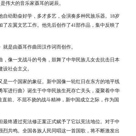
，是伟大的音乐家聂耳的诞辰。
他自幼勤奋好学，多才多艺，会演奏多种民族乐器。18岁
加了左翼文艺工作。他先后创作了41部作品，集中反映了
》就是由聂耳作曲田汉作词而创作。
歌曲，像一支战斗的号角，鼓舞了中华民族儿女去抗击日本
建设社会主义。
又是一个国家的象征。新中国像一轮红日在东方的地平线
勇军进行曲》诞生于中华民族生死存亡关头，凝聚着中华
勇往直前、不屈不挠的战斗精神，新中国成立之际，作为国
但最终通过宪法修正案正式赋予了它以宪法地位。对于中
强烈共鸣。全国各族人民同唱这一首国歌，将不断激发出