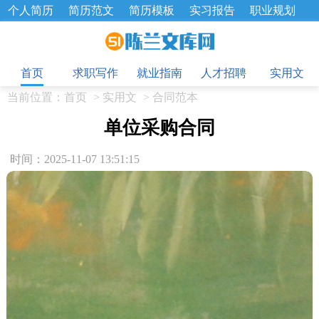
个人简历
简历范文
简历模板
实习报告
职业规划
求职面试题
招聘选拔
绩效考核
企业文化
工作计划
目
工作总结
辞职报告
首页
求职写作
就业指南
人才招聘
实用文
当前位置：
首页
>
实用文
>
合同范本
单位采购合同
时间：2025-11-07 13:51:15