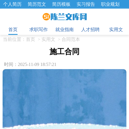
个人简历
简历范文
简历模板
实习报告
职业规划
求职面试题
招聘选拔
绩效考核
企业文化
工作计划
目
工作总结
辞职报告
首页
求职写作
就业指南
人才招聘
实用文
当前位置：
首页
>
实用文
>
合同范本
施工合同
时间：2025-11-09 18:57:21