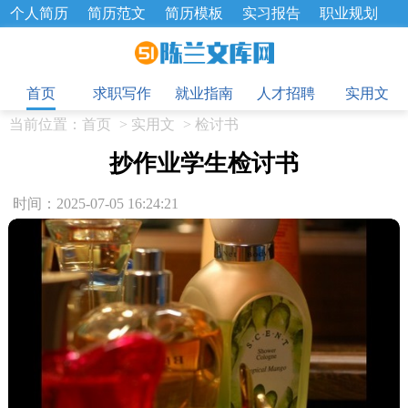
个人简历
简历范文
简历模板
实习报告
职业规划
求职面试题
招聘选拔
绩效考核
企业文化
工作计划
目
工作总结
辞职报告
首页
求职写作
就业指南
人才招聘
实用文
当前位置：
首页
>
实用文
>
检讨书
抄作业学生检讨书
时间：2025-07-05 16:24:21