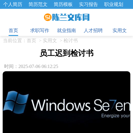
个人简历
简历范文
简历模板
实习报告
职业规划
求职面试题
招聘选拔
绩效考核
企业文化
工作计划
目
工作总结
辞职报告
首页
求职写作
就业指南
人才招聘
实用文
当前位置：
首页
>
实用文
>
检讨书
员工迟到检讨书
时间：2025-07-06 06:12:25