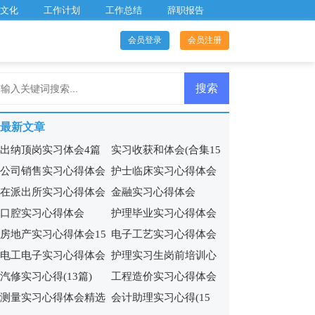
文化
工作计划
工作总结
辞职报告
会员登录
会员注册
最新文章
出纳顶岗实习体会4篇
实习收获和体会(合集15
公司销售实习心得体会
护士临床实习心得体会
篇)
在派出所实习心得体会
金融实习心得体会
15篇
9篇
口腔实习心得体会
护理毕业实习心得体会
房地产实习心得体会15
电子工艺实习心得体会
15篇
电工电子实习心得体会
护理实习生岗前培训心
篇
(集合11篇)
汽修实习心得(13篇)
工程造价实习心得体会
13篇
得体会5篇
测量实习心得体会精选
会计助理实习心得(15
合集15篇