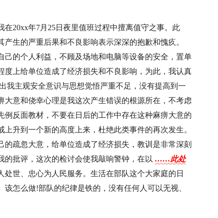
在20xx年7月25日夜里值班过程中擅离值守之事。此
其产生的严重后果和不良影响表示深深的抱歉和愧疚。
自己的个人利益，不顾及场地和电脑等设备的安全，置单
程度上给单位造成了经济损失和不良影响，为此，我认真
露出我主观安全意识与思想觉悟严重不足，没有提高到一
痹大意和侥幸心理是我这次产生错误的根源所在，不考虑
先例反面教材，不要在日后的工作中存在这种麻痹大意的
戒上升到一个新的高度上来，杜绝此类事件的再次发生。
己的疏忽大意，给单位造成了经济损失，教训是非常深刻
我的批评，这次的检讨会使我敲响警钟，在以
……此处
人处世、忠心为人民服务。生活在部队这个大家庭的日
、该怎么做!部队的纪律是铁的，没有任何人可以无视、