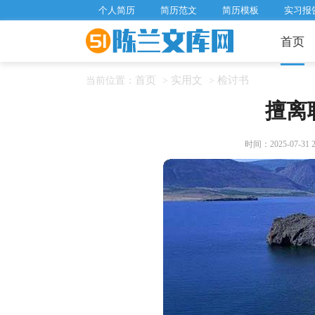
个人简历
简历范文
简历模板
实习报
首页
首页
实用文
检讨书
当前位置：
>
>
擅离
时间：2025-07-31 21