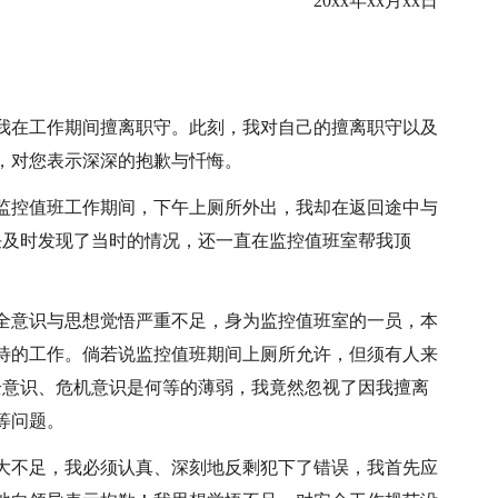
20xx年xx月xx日
我在工作期间擅离职守。此刻，我对自己的擅离职守以及
，对您表示深深的抱歉与忏悔。
监控值班工作期间，下午上厕所外出，我却在返回途中与
任及时发现了当时的情况，还一直在监控值班室帮我顶
全意识与思想觉悟严重不足，身为监控值班室的一员，本
待的工作。倘若说监控值班期间上厕所允许，但须有人来
全意识、危机意识是何等的薄弱，我竟然忽视了因我擅离
等问题。
大不足，我必须认真、深刻地反剩犯下了错误，我首先应