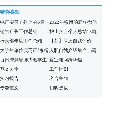
15篇
篇)
猜你喜欢
电厂实习心得体会6篇
2022年实用的新年微信
销售店长工作总结
护士实习个人总结15篇
祝福语65句
行政部年度工作总结
【荐】简历自我评价
大学生单位实习证明(精
入职自我介绍集合15篇
百日冲刺誓师大会学生
置业顾问辞职信
选15篇)
范文大全
工作计划
发言稿
实习报告
名言警句
专题范文
招聘选拔