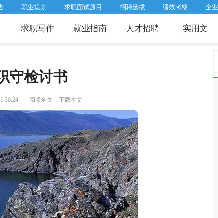
告
职业规划
求职面试题目
招聘选拔
绩效考核
企业
求职写作
就业指南
人才招聘
实用文
职守检讨书
:30:24
阅读全文
下载本文