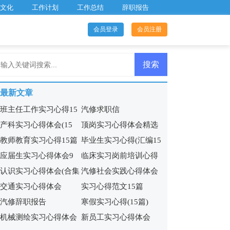
文化
工作计划
工作总结
辞职报告
会员登录
会员注册
最新文章
班主任工作实习心得15
汽修求职信
产科实习心得体会(15
顶岗实习心得体会精选
篇
教师教育实习心得15篇
毕业生实习心得(汇编15
篇)
15篇
应届生实习心得体会9
临床实习岗前培训心得
篇)
认识实习心得体会(合集
汽修社会实践心得体会
篇
体会
交通实习心得体会
实习心得范文15篇
15篇)
(5篇)
汽修辞职报告
寒假实习心得(15篇)
机械测绘实习心得体会
新员工实习心得体会