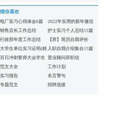
猜你喜欢
电厂实习心得体会6篇
2022年实用的新年微信
销售店长工作总结
护士实习个人总结15篇
祝福语65句
行政部年度工作总结
【荐】简历自我评价
大学生单位实习证明(精
入职自我介绍集合15篇
百日冲刺誓师大会学生
置业顾问辞职信
选15篇)
范文大全
工作计划
发言稿
实习报告
名言警句
专题范文
招聘选拔