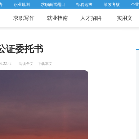
告
职业规划
求职面试题目
招聘选拔
绩效考核
企业
求职写作
就业指南
人才招聘
实用文
公证委托书
:22:42
阅读全文
下载本文