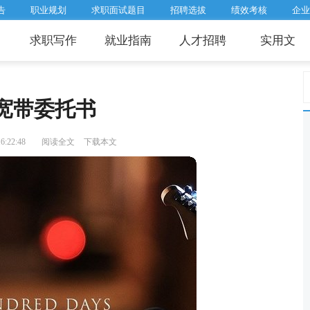
告
职业规划
求职面试题目
招聘选拔
绩效考核
企业
求职写作
就业指南
人才招聘
实用文
宽带委托书
:22:48
阅读全文
下载本文