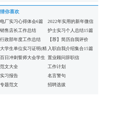
猜你喜欢
电厂实习心得体会6篇
2022年实用的新年微信
销售店长工作总结
护士实习个人总结15篇
祝福语65句
行政部年度工作总结
【荐】简历自我评价
大学生单位实习证明(精
入职自我介绍集合15篇
百日冲刺誓师大会学生
置业顾问辞职信
选15篇)
范文大全
工作计划
发言稿
实习报告
名言警句
专题范文
招聘选拔