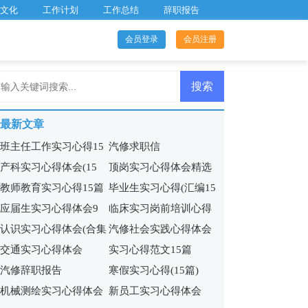
文化
工作计划
工作总结
辞职报告
会员登录
会员注册
最新文章
班主任工作实习心得15
汽修求职信
产科实习心得体会(15
顶岗实习心得体会精选
篇
教师教育实习心得15篇
毕业生实习心得(汇编15
篇)
15篇
应届生实习心得体会9
临床实习岗前培训心得
篇)
认识实习心得体会(合集
汽修社会实践心得体会
篇
体会
交通实习心得体会
实习心得范文15篇
15篇)
(5篇)
汽修辞职报告
寒假实习心得(15篇)
机械测绘实习心得体会
新员工实习心得体会