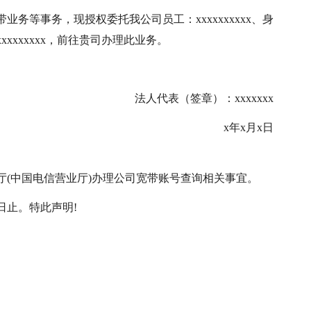
宽带业务等事务，现授权委托我公司员工：xxxxxxxxxx、身
xxxxxxxxxxx，前往贵司办理此业务。
法人代表（签章）：xxxxxxx
x年x月x日
厅(中国电信营业厅)办理公司宽带账号查询相关事宜。
6日止。特此声明!