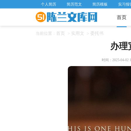
个人简历
简历范文
简历模板
实习报
首页
首页
实用文
委托书
当前位置：
>
>
办理
时间：2025-04-02 16