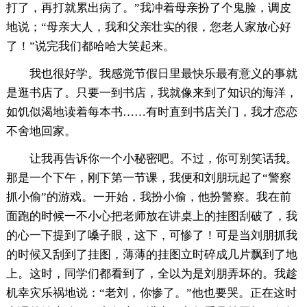
打了，再打就累出病了。”我冲着母亲扮了个鬼脸，调皮
地说；“母亲大人，我和父亲壮实的很，您老人家放心好
了！”说完我们都哈哈大笑起来。
我也很好学。我感觉节假日里最快乐最有意义的事就
是逛书店了。只要一到书店，我就像来到了知识的海洋，
如饥似渴地读着每本书……有时直到书店关门，我才恋恋
不舍地回家。
让我再告诉你一个小秘密吧。不过，你可别笑话我。
那是一个下午，刚下第一节课，我便和刘朋玩起了“警察
抓小偷”的游戏。一开始，我扮小偷，他扮警察。我在前
面跑的时候一不小心把老师放在讲桌上的挂图刮破了，我
的心一下提到了嗓子眼，这下，可惨了！可是当刘朋抓我
的时候又刮到了挂图，薄薄的挂图立时碎成几片飘到了地
上。这时，同学们都看到了，全以为是刘朋弄坏的。我趁
机幸灾乐祸地说：“老刘，你惨了。”他也要哭。正在这时