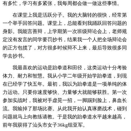
有多忙，学习有多紧张，我每周都会做一做这些事情。
在课堂上我是活跃分子。我的大脑转的很快，经常第
一个举手回答问题。课堂上，总能看到我踊跃回答问题的
身影。我能言善辩，上学期第一次班级辩论会上，老师规
定没有发言的同学要罚抄书，结果我一个人把全场辩论会
的正方包揽了，对方很多时候辩不上来，最后导致很多同
学去抄书。
我最喜欢的运动是跆拳道和田径，这类运动十分考验
体力、耐力和智慧。我从小学二年级开始学跆拳道，到现
在已经学了快五年。最初，我以为跆拳道是一项单纯的体
力运动。只要你速度够快、力量够大就能够获胜。第一次
参加实战时，我被对手虚晃一招，一脚踢到脸上，鼻血长
流。我输掉了那场比赛。从此我开始认真琢磨战术，碰到
问题就马上向教练请教。于是我的跆拳道水平越来越高，
前年我获得了汕头市女子36kg组亚军。