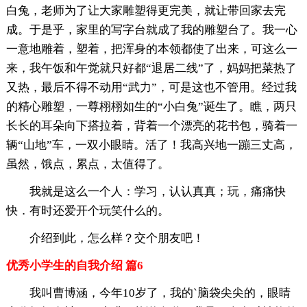
白兔，老师为了让大家雕塑得更完美，就让带回家去完
成。于是乎，家里的写字台就成了我的雕塑台了。我一心
一意地雕着，塑着，把浑身的本领都使了出来，可这么一
来，我午饭和午觉就只好都“退居二线”了，妈妈把菜热了
又热，最后不得不动用“武力”，可是这也不管用。经过我
的精心雕塑，一尊栩栩如生的“小白兔”诞生了。瞧，两只
长长的耳朵向下搭拉着，背着一个漂亮的花书包，骑着一
辆“山地”车，一双小眼睛。活了！我高兴地一蹦三丈高，
虽然，饿点，累点，太值得了。
我就是这么一个人：学习，认认真真；玩，痛痛快
快．有时还爱开个玩笑什么的。
介绍到此，怎么样？交个朋友吧！
优秀小学生的自我介绍 篇6
我叫曹博涵，今年10岁了，我的`脑袋尖尖的，眼睛