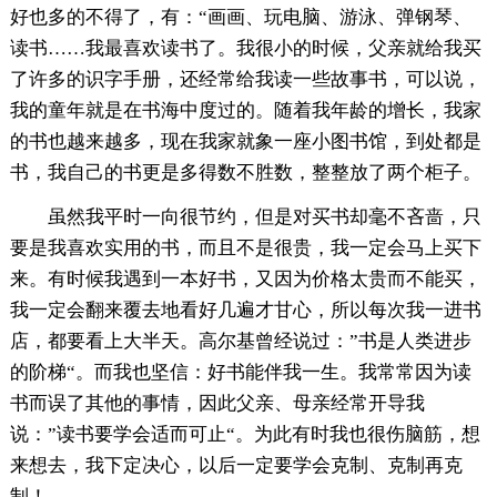
好也多的不得了，有：“画画、玩电脑、游泳、弹钢琴、
读书……我最喜欢读书了。我很小的时候，父亲就给我买
了许多的识字手册，还经常给我读一些故事书，可以说，
我的童年就是在书海中度过的。随着我年龄的增长，我家
的书也越来越多，现在我家就象一座小图书馆，到处都是
书，我自己的书更是多得数不胜数，整整放了两个柜子。
虽然我平时一向很节约，但是对买书却毫不吝啬，只
要是我喜欢实用的书，而且不是很贵，我一定会马上买下
来。有时候我遇到一本好书，又因为价格太贵而不能买，
我一定会翻来覆去地看好几遍才甘心，所以每次我一进书
店，都要看上大半天。高尔基曾经说过：”书是人类进步
的阶梯“。而我也坚信：好书能伴我一生。我常常因为读
书而误了其他的事情，因此父亲、母亲经常开导我
说：”读书要学会适而可止“。为此有时我也很伤脑筋，想
来想去，我下定决心，以后一定要学会克制、克制再克
制！