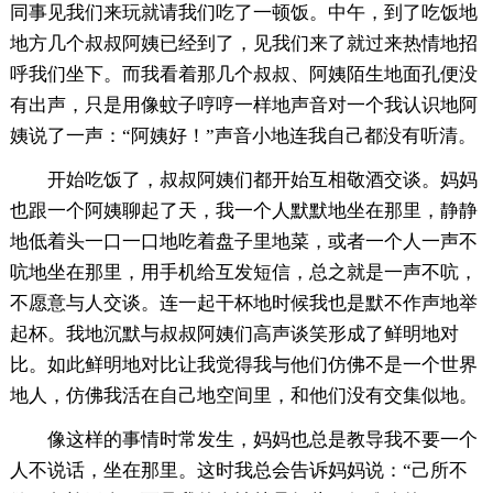
同事见我们来玩就请我们吃了一顿饭。中午，到了吃饭地
地方几个叔叔阿姨已经到了，见我们来了就过来热情地招
呼我们坐下。而我看着那几个叔叔、阿姨陌生地面孔便没
有出声，只是用像蚊子哼哼一样地声音对一个我认识地阿
姨说了一声：“阿姨好！”声音小地连我自己都没有听清。
开始吃饭了，叔叔阿姨们都开始互相敬酒交谈。妈妈
也跟一个阿姨聊起了天，我一个人默默地坐在那里，静静
地低着头一口一口地吃着盘子里地菜，或者一个人一声不
吭地坐在那里，用手机给互发短信，总之就是一声不吭，
不愿意与人交谈。连一起干杯地时候我也是默不作声地举
起杯。我地沉默与叔叔阿姨们高声谈笑形成了鲜明地对
比。如此鲜明地对比让我觉得我与他们仿佛不是一个世界
地人，仿佛我活在自己地空间里，和他们没有交集似地。
像这样的事情时常发生，妈妈也总是教导我不要一个
人不说话，坐在那里。这时我总会告诉妈妈说：“己所不