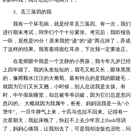
3、丢三落四的我
我有一个坏毛病，就是经常丢三落四。有一次，我们
进行期末考试，同学们个个十分紧张。考完后，我听报告
一听，居然是99分！原来我把“迹”的“迹”两点掉了，弄成
了这样的结果。我害羞得面红耳赤，下次我一定要改正。
在老师眼中我是一个文静的小男孩，我今年九岁已经
上四年级了。我的头发短短的，眉毛又粗又长，眼珠黑黑
的，像两颗水汪汪的大葡萄。最有特点的是我的眼睫毛，
就因为它们又长又翘，小时候，别人总说我是女孩。有
时，中午假装睡觉，却总被爷爷识破，因为它们总是忽闪
忽闪的。 大概就因为我属牛，爸爸、妈妈说我是一头“小
犟牛”。一旦牛脾气上来，十匹马也拉不回来。记得有一
次星期天，我起床晚了，快赶不上去少年宫上flash培训
了，妈妈心痛我，让我别去了，可是我却连饭也没吃，问