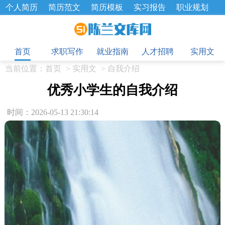
个人简历
简历范文
简历模板
实习报告
职业规划
求职面试题
招聘选拔
绩效考核
企业文化
工作计划
目
工作总结
辞职报告
首页
求职写作
就业指南
人才招聘
实用文
当前位置：
首页
>
实用文
>
自我介绍
优秀小学生的自我介绍
时间：2026-05-13 21:30:14