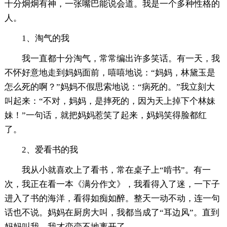
十分炯炯有神，一张嘴巴能说会道。我是一个多种性格的
人。
1、淘气的我
我一直都十分淘气，常常编出许多笑话。有一天，我
不怀好意地走到妈妈面前，嘻嘻地说：“妈妈，林黛玉是
怎么死的啊？”妈妈不假思索地说：“病死的。”我立刻大
叫起来：“不对，妈妈，是摔死的，因为天上掉下个林妹
妹！”一句话，就把妈妈惹笑了起来，妈妈笑得脸都红
了。
2、爱看书的我
我从小就喜欢上了看书，常在桌子上“啃书”。有一
次，我正在看一本《满分作文》，我看得入了迷，一下子
进入了书的海洋，看得如痴如醉。整天一动不动，连一句
话也不说。妈妈在厨房大叫，我都当成了“耳边风”。直到
妈妈叫我，我才恋恋不地离开了。