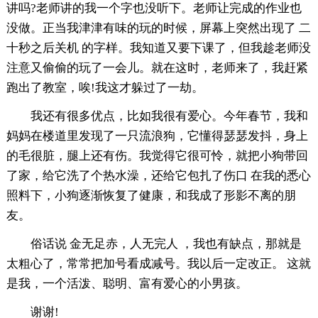
讲吗?老师讲的我一个字也没听下。老师让完成的作业也
没做。正当我津津有味的玩的时候，屏幕上突然出现了 二
十秒之后关机 的字样。我知道又要下课了，但我趁老师没
注意又偷偷的玩了一会儿。就在这时，老师来了，我赶紧
跑出了教室，唉!我这才躲过了一劫。
我还有很多优点，比如我很有爱心。今年春节，我和
妈妈在楼道里发现了一只流浪狗，它懂得瑟瑟发抖，身上
的毛很脏，腿上还有伤。我觉得它很可怜，就把小狗带回
了家，给它洗了个热水澡，还给它包扎了伤口 在我的悉心
照料下，小狗逐渐恢复了健康，和我成了形影不离的朋
友。
俗话说 金无足赤，人无完人 ，我也有缺点，那就是
太粗心了，常常把加号看成减号。我以后一定改正。 这就
是我，一个活泼、聪明、富有爱心的小男孩。
谢谢!