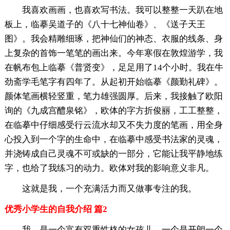
我喜欢画画，也喜欢写书法。我可以整整一天趴在地
板上，临摹吴道子的《八十七神仙卷》、《送子天王
图》。我会精雕细琢，把神仙们的神态、衣服的线条、身
上复杂的首饰一笔笔的画出来。今年寒假在敦煌游学，我
在帆布包上临摹《普贤变》，足足用了14个小时。我在牛
劲斋学毛笔字有四年了。从起初开始临摹《颜勤礼碑》。
颜体笔画横轻竖重，笔力雄强圆厚。后来，我接触了欧阳
询的《九成宫醴泉铭》，欧体的字方折俊丽，工工整整，
在临摹中仔细感受行云流水却又不失力度的笔画，用全身
心投入到一个字的生命中，在临摹中感受书法家的灵魂，
并浇铸成自己灵魂不可或缺的一部分，它能让我平静地练
字，也给了我练习的动力。欧体对我的影响意义非凡。
这就是我，一个充满活力而又做事专注的我。
优秀小学生的自我介绍 篇2
我，是一个富有双重性格的女孩儿，一个是开朗一个