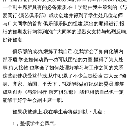
一个副主席所具有的必备素质.在上学期由我主策划的《与
爱同行·演艺俱乐部》成功创建并得到了学生处几位老师
与广大同学的首肯.俱乐部乐队的组建,演出的顺得进行,报
纸的如期发行均得到的广大同学的强烈火支持与热烈反响,
好评如潮.
俱乐部的成功,煅炼了我自己.使我学会了如何化解内
部矛盾,学会如何动员一功可以团结的力量,懂得了为人处
事,待人接物,也学会了如何处理好学习与工作之间的关系,
这些都使我受益菲浅.从中积累了不少宝贵经验.古人云:"修
身、齐家、治国、平天下，”我能够做好纪保部委员,能够
成功创办《与爱同行·演艺俱乐部》,我也相信自己也一定
能够干好学生会副主席一职.
如果我被选上,我在学生会将做到以下几点：
1，整顿学生会风气.