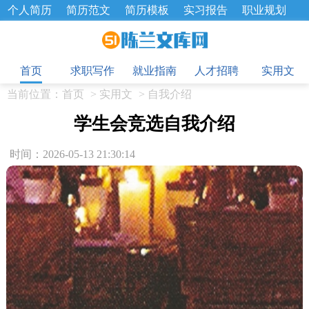
个人简历
简历范文
简历模板
实习报告
职业规划
求职面试题
招聘选拔
绩效考核
企业文化
工作计划
目
工作总结
辞职报告
首页
求职写作
就业指南
人才招聘
实用文
当前位置：
首页
>
实用文
>
自我介绍
学生会竞选自我介绍
时间：2026-05-13 21:30:14