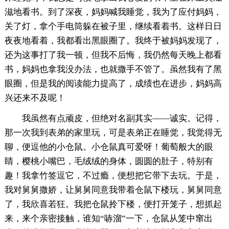
滋地看书。到了深夜，妈妈喊我睡觉，我为了应付妈妈，
关了灯，拿个手电筒躲在被子里，继续看着书。这样日日
夜夜地看着，我都看出黑眼圈了。我终于被妈妈发现了，
还为这事打了我一顿，但我不后悔，我仍然每天晚上都看
书，妈妈也拿我没办法，也就撒手不管了。虽然我有了黑
眼圈，但是我的阅读能力提高了，成绩也在进步，妈妈高
兴还来不及呢！
我虽然有点顽皮，但绝对名副其实——诚实。记得，
那一次我到表弟的家里玩，可是表弟正在睡觉，我觉得无
聊，便逗他的小仓鼠。小仓鼠真可爱呀！葡萄般大的眼
睛，樱桃小嘴巴，毛绒绒的身体，圆圆的肚子，特别有
趣！我拿竹签逗它，不过瘾，便想把它带下去玩。于是，
我对舅舅撒娇，让舅舅同意我带着仓鼠下楼玩，舅舅同意
了，我欣喜若狂。我把仓鼠拎下楼，便打开笼子，想抓起
来，来个亲密接触，谁知“哧溜”一下，仓鼠从笼中窜出