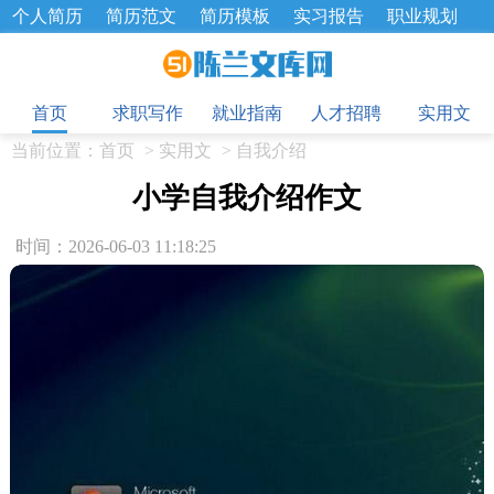
个人简历
简历范文
简历模板
实习报告
职业规划
求职面试题
招聘选拔
绩效考核
企业文化
工作计划
目
工作总结
辞职报告
首页
求职写作
就业指南
人才招聘
实用文
当前位置：
首页
>
实用文
>
自我介绍
小学自我介绍作文
时间：2026-06-03 11:18:25