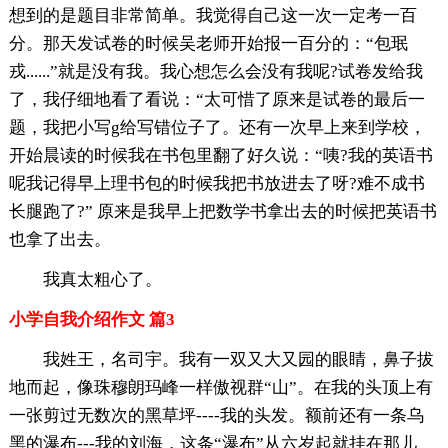
想到的是题目非常简单。我觉得自己这一次一定考一百
分。那天发试卷的时候吴老师开始报一百分的：“包珉
戎......”就是没有我。我心想怎么会没有我呢?试卷发给我
了，我仔细地看了看说：“太可惜了原来是试卷的最后一
题，我把小写g给写错位子了。还有一次早上来到学校，
开始晨读的时候我在书包里翻了好久说：“咦?我的英语书
呢我记得早上理书包的时候我把书放进去了呀?难不成书
长腿跑了?” 原来是我早上把数学书拿出去的时候把英语书
也拿了出去。
我真太粗心了。
小学自我介绍作文 篇3
我姓王，名司宇。我有一双又大又园的眼睛，鼻子拔
地而起，像珠穆朗玛峰一样傲视群“山”。在我的头顶上有
一张剪过无数次的黑草坪----我的头发。额前还有一条乌
黑的瀑布---我的刘海，这条“瀑布”从六岁起就挂在那儿