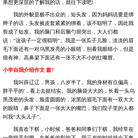
果想更深层的了解我的话，就往下读吧!
我的外貌是极不出众的，短头发，因为妈妈说要是绑
辫子的话，头发被皮套紧紧的绑着，该不聪明了，因此我
剪成了短发。我的脑门和后脑勺很突出，大人们都
说：“这孩子一定很聪明”。我是一张瓜子儿脸，淡淡的眉
毛下面还有一对乌黑发亮的小眼睛，别看我眼睛小，但是
很有神。高鼻梁下面还有一张不大不小的红嘴唇。
小学自我介绍作文 篇7
我叫薛辽辽，男孩，八岁半了。我的身材有点偏高，
胖乎乎的'，看上去挺结实。我的脑袋大大的，长着一头乌
黑茂密的头发，脸蛋圆圆的，浓黑的眉毛下面有一双大大
的眼睛，鼻子下面是一张大大的嘴巴，我们院子里的人都
叫我“大头儿子”。
我喜欢下棋，小时候，爸爸和同事们下棋，我经常在
一旁指手划脚。在爸爸的影响下，我三岁的时候就会下象