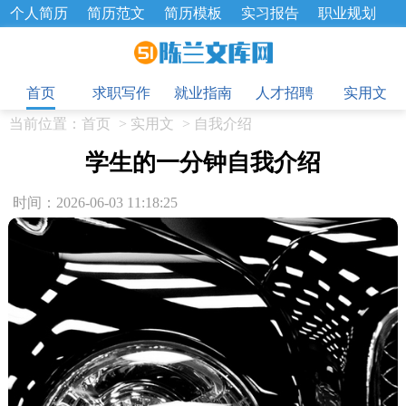
个人简历
简历范文
简历模板
实习报告
职业规划
求职面试题
招聘选拔
绩效考核
企业文化
工作计划
目
工作总结
辞职报告
首页
求职写作
就业指南
人才招聘
实用文
当前位置：
首页
>
实用文
>
自我介绍
学生的一分钟自我介绍
时间：2026-06-03 11:18:25