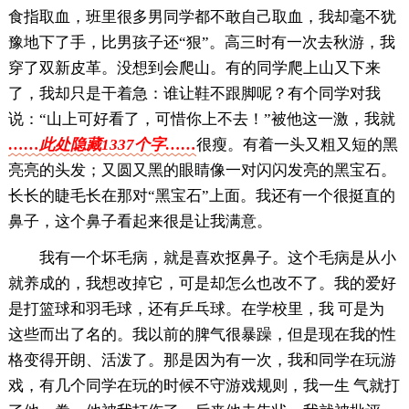
食指取血，班里很多男同学都不敢自己取血，我却毫不犹
豫地下了手，比男孩子还“狠”。高三时有一次去秋游，我
穿了双新皮革。没想到会爬山。有的同学爬上山又下来
了，我却只是干着急：谁让鞋不跟脚呢？有个同学对我
说：“山上可好看了，可惜你上不去！”被他这一激，我就
……此处隐藏1337个字……
很瘦。有着一头又粗又短的黑
亮亮的头发；又圆又黑的眼睛像一对闪闪发亮的黑宝石。
长长的睫毛长在那对“黑宝石”上面。我还有一个很挺直的
鼻子，这个鼻子看起来很是让我满意。
我有一个坏毛病，就是喜欢抠鼻子。这个毛病是从小
就养成的，我想改掉它，可是却怎么也改不了。我的爱好
是打篮球和羽毛球，还有乒乓球。在学校里，我 可是为
这些而出了名的。我以前的脾气很暴躁，但是现在我的性
格变得开朗、活泼了。那是因为有一次，我和同学在玩游
戏，有几个同学在玩的时候不守游戏规则，我一生 气就打