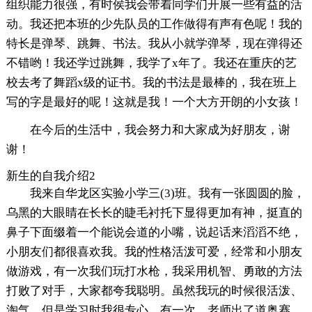
组织能力很强，有时侯我会带着同学们开展一些有益的活
动。我还把本班的少先队员的工作做得有声有色呢！我的
特长是弹琴、跳舞、书法。我从小就学弹琴，现在弹得还
不错哟！我还学过跳舞，我学了x年了。我还在重庆的艺
校去考了舞蹈x级的证书。我的书法是最棒的，我在班上
写的字是最好的呢！这就是我！一个大方开朗的小女孩！
在今后的生活中，我会努力和大家成为好朋友，谢
谢！
新生的自我介绍2
我来自华龙区实验小学三(3)班。我有一张圆圆的脸，
乌黑的大眼睛在长长的睫毛衬托下显得更加有神，挺直的
鼻子下面缀着一个能说会道的小嘴，说起话来滔滔不绝，
小朋友们都很喜欢我。我的性格活泼可爱，经常和小朋友
做游戏，有一次我们玩打水枪，我采用机智、勇敢的方法
打败了对手，大家都夸我聪明。虽然我玩的时候很活泼、
淘气，但是学习时我很专心。有一次，老师出了道奥赛