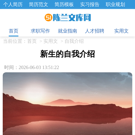
个人简历
简历范文
简历模板
实习报告
职业规划
求职面试题
招聘选拔
绩效考核
企业文化
工作计划
目
工作总结
辞职报告
首页
求职写作
就业指南
人才招聘
实用文
当前位置：
首页
>
实用文
>
自我介绍
新生的自我介绍
时间：2026-06-03 13:51:22