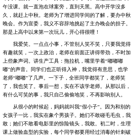
午没课。就一直泡在球案旁，直到天黑。高中开学没多
久，就赶上中秋。老师为了增进同学间的了解，要办中秋
晚会。作为宣委，我义不容辞地挑起了主办晚会的担子。
那是上高中以来第一次玩儿，开心得很哩！
我爱笑。一点点小事，不管别人笑不笑，只要我觉得
有趣就笑，一次上政治，老师在前面正讲得带劲，不时加
上些象声词。讲生产工具：拖拉机，嘴里学着“嘟嘟嘟
嘟”的声音。同学们也正听得入神，我觉得有意思，也学
老师“嘟嘟”了几声。一下子，全班同学都笑了，老师笑
了，我也笑了。事后一想，实在不该学老师。从那以后，
有什么可笑的事，我只自己偷偷地笑，不再影响别人。
从很小的时候起，妈妈就叫我“假小子”。因为和别的
女孩子一比，我实在象个男孩子。她们不敢碰毛毛虫，我
敢；她们不敢看电影里的惊险镜头，我敢。初二时，生理
课上做验血型的实验，每个同学都要用经过消毒的针刺破