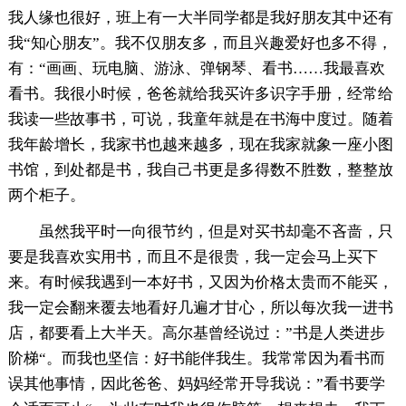
我人缘也很好，班上有一大半同学都是我好朋友其中还有
我“知心朋友”。我不仅朋友多，而且兴趣爱好也多不得，
有：“画画、玩电脑、游泳、弹钢琴、看书……我最喜欢
看书。我很小时候，爸爸就给我买许多识字手册，经常给
我读一些故事书，可说，我童年就是在书海中度过。随着
我年龄增长，我家书也越来越多，现在我家就象一座小图
书馆，到处都是书，我自己书更是多得数不胜数，整整放
两个柜子。
虽然我平时一向很节约，但是对买书却毫不吝啬，只
要是我喜欢实用书，而且不是很贵，我一定会马上买下
来。有时候我遇到一本好书，又因为价格太贵而不能买，
我一定会翻来覆去地看好几遍才甘心，所以每次我一进书
店，都要看上大半天。高尔基曾经说过：”书是人类进步
阶梯“。而我也坚信：好书能伴我生。我常常因为看书而
误其他事情，因此爸爸、妈妈经常开导我说：”看书要学