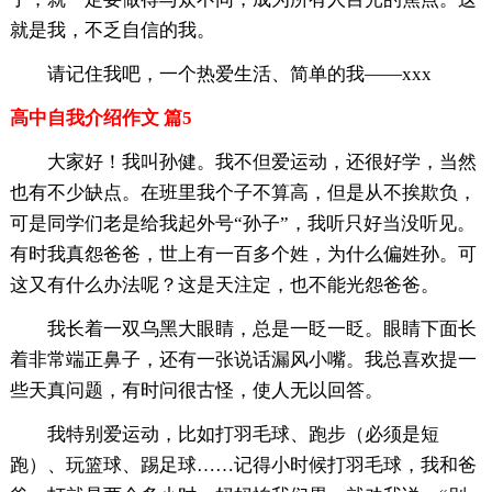
就是我，不乏自信的我。
请记住我吧，一个热爱生活、简单的我——xxx
高中自我介绍作文 篇5
大家好！我叫孙健。我不但爱运动，还很好学，当然
也有不少缺点。在班里我个子不算高，但是从不挨欺负，
可是同学们老是给我起外号“孙子”，我听只好当没听见。
有时我真怨爸爸，世上有一百多个姓，为什么偏姓孙。可
这又有什么办法呢？这是天注定，也不能光怨爸爸。
我长着一双乌黑大眼睛，总是一眨一眨。眼睛下面长
着非常端正鼻子，还有一张说话漏风小嘴。我总喜欢提一
些天真问题，有时问很古怪，使人无以回答。
我特别爱运动，比如打羽毛球、跑步（必须是短
跑）、玩篮球、踢足球……记得小时候打羽毛球，我和爸