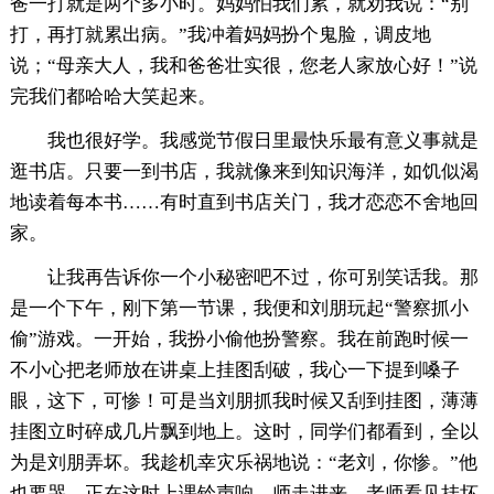
爸一打就是两个多小时。妈妈怕我们累，就劝我说：“别
打，再打就累出病。”我冲着妈妈扮个鬼脸，调皮地
说；“母亲大人，我和爸爸壮实很，您老人家放心好！”说
完我们都哈哈大笑起来。
我也很好学。我感觉节假日里最快乐最有意义事就是
逛书店。只要一到书店，我就像来到知识海洋，如饥似渴
地读着每本书……有时直到书店关门，我才恋恋不舍地回
家。
让我再告诉你一个小秘密吧不过，你可别笑话我。那
是一个下午，刚下第一节课，我便和刘朋玩起“警察抓小
偷”游戏。一开始，我扮小偷他扮警察。我在前跑时候一
不小心把老师放在讲桌上挂图刮破，我心一下提到嗓子
眼，这下，可惨！可是当刘朋抓我时候又刮到挂图，薄薄
挂图立时碎成几片飘到地上。这时，同学们都看到，全以
为是刘朋弄坏。我趁机幸灾乐祸地说：“老刘，你惨。”他
也要哭。正在这时上课铃声响，师走进来。老师看见挂坏