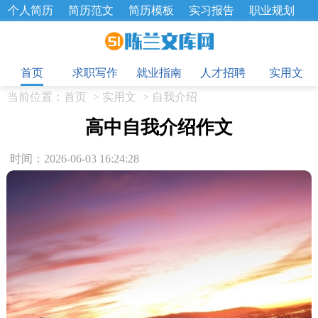
个人简历
简历范文
简历模板
实习报告
职业规划
求职面试题
招聘选拔
绩效考核
企业文化
工作计划
目
工作总结
辞职报告
首页
求职写作
就业指南
人才招聘
实用文
当前位置：
首页
>
实用文
>
自我介绍
高中自我介绍作文
时间：2026-06-03 16:24:28