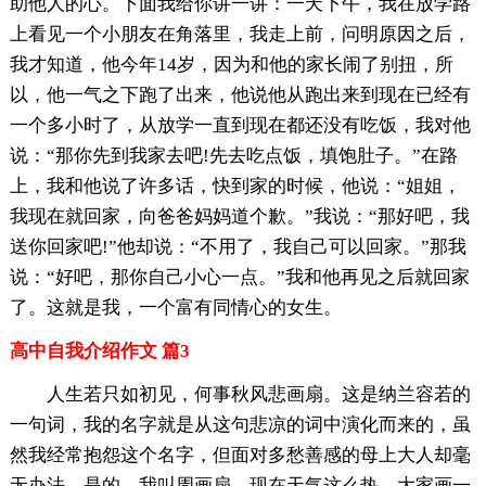
助他人的心。下面我给你讲一讲：一天下午，我在放学路
上看见一个小朋友在角落里，我走上前，问明原因之后，
我才知道，他今年14岁，因为和他的家长闹了别扭，所
以，他一气之下跑了出来，他说他从跑出来到现在已经有
一个多小时了，从放学一直到现在都还没有吃饭，我对他
说：“那你先到我家去吧!先去吃点饭，填饱肚子。”在路
上，我和他说了许多话，快到家的时候，他说：“姐姐，
我现在就回家，向爸爸妈妈道个歉。”我说：“那好吧，我
送你回家吧!”他却说：“不用了，我自己可以回家。”那我
说：“好吧，那你自己小心一点。”我和他再见之后就回家
了。这就是我，一个富有同情心的女生。
高中自我介绍作文 篇3
人生若只如初见，何事秋风悲画扇。这是纳兰容若的
一句词，我的名字就是从这句悲凉的词中演化而来的，虽
然我经常抱怨这个名字，但面对多愁善感的母上大人却毫
无办法。是的，我叫周画扇。现在天气这么热，大家画一