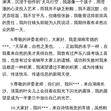
淋漓，沉浸于创作的`天马行空，我愿像一个孩子，用澄
澈的心灵投入艺术，而我并不缺乏刚毅，我不愿沉默，但
厌弃喧嚣，我不甘平凡，但痛恨张扬，我敬畏话筒前崇高
的责任，我向往镜头前能为人民说话，我期待着有卓然出
众的那一天。
8.尊敬的评委老师们，大家好。我是湖南常德的
***。“天琛者，自然之美也。，，正如我的名字一样，在
我看来自然的美才美得自然。我曾有过声乐八级考场上喜
悦，也曾有过全省钢琴大赛上的遗憾。成功和失败对我来
说都是一种积累，我渴望通过不断的积累，成为传播知
识、传送快乐、传递信息的新闻天使。
9.尊敬的评委老师，你们好。我叫***，来自湖南长
沙。清晨的叶尖儿上会挂着在阳光下闪光的露珠，我的愿
望是成为一半妻兰中放出自己的光芒。
10.大家好，我叫***，来自诗情画意的常德，虽然刚