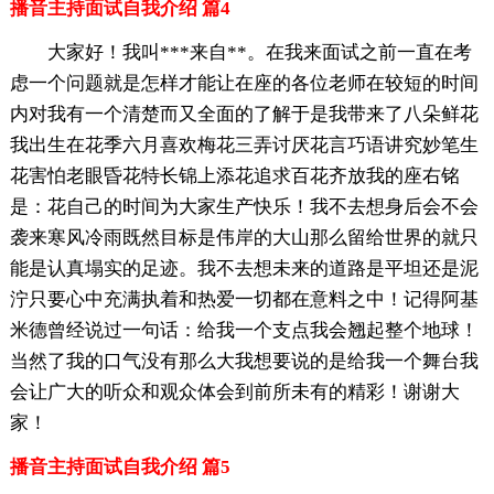
播音主持面试自我介绍 篇4
大家好！我叫***来自**。在我来面试之前一直在考
虑一个问题就是怎样才能让在座的各位老师在较短的时间
内对我有一个清楚而又全面的了解于是我带来了八朵鲜花
我出生在花季六月喜欢梅花三弄讨厌花言巧语讲究妙笔生
花害怕老眼昏花特长锦上添花追求百花齐放我的座右铭
是：花自己的时间为大家生产快乐！我不去想身后会不会
袭来寒风冷雨既然目标是伟岸的大山那么留给世界的就只
能是认真塌实的足迹。我不去想未来的道路是平坦还是泥
泞只要心中充满执着和热爱一切都在意料之中！记得阿基
米德曾经说过一句话：给我一个支点我会翘起整个地球！
当然了我的口气没有那么大我想要说的是给我一个舞台我
会让广大的听众和观众体会到前所未有的精彩！谢谢大
家！
播音主持面试自我介绍 篇5