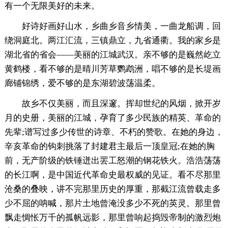
有一个无限美好的未来。
好诗好画好山水，乡曲乡音乡情美，一曲龙船调，回
绕洞庭北。两江汇流，三镇鼎立，九省通衢。我的家乡是
湖北省的省会——美丽的江城武汉。亲不够的是巍然屹立
黄鹤楼，看不够的是晴川芳草鹦鹉洲，唱不够的是长堤画
廊铺锦绣，爱不够的是东湖碧波荡温柔。
故乡不仅美丽，而且深邃。挥却世纪的风烟，掀开岁
月的史册，美丽的江城，孕育了多少民族的精英、革命的
先辈;谱写过多少传世的诗章、不朽的赞歌。在她的身边，
辛亥革命的钩刺挑落了封建君主最后一顶皇冠;在她的胸
前，无产阶级的铁锤迸出罢工怒潮的钢花铁火。浩浩荡荡
的长江啊，是中国近代革命史最权威的见证。看不尽那里
沧桑的叠映，讲不完那里历史的厚重，那截江流曾载走多
少不屈的呐喊，那片土地曾淹没多少不死的英灵。那里曾
飘走惆怅万千的孤帆远影，那里曾响起捣毁帝制的激烈炮