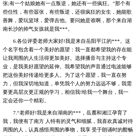
张;有一个姑娘她有一点叛逆，她还有一些疯狂。”那个有
些任性，有些嚣张，有些叛逆，还很疯狂的女生，她能歌
善舞，爱玩篮球，爱弹吉他。要问她是谁啊，那个来自湖
南长沙的帅气女孩就是我***。
6.各位评委老师大家好!我是来自岳阳平江的***。这
个名字包含着一个美好的愿望：我一直都希望我的存在能
让我周围的人生活得更加美好。选择播音与主持这个专
业，是我美好愿望的延伸。我希望我的声音通过电波能够
把这份美好传递给更多人。为了这个愿望，我一直在努
力，但我深切地知道，单凭我个人的努力远远不够，我需
要更高层次更正规的学习，相信我!给我一个舞台，我一
定会还你一个精彩。
7.“老师好!我是来自湖南的***，岳麓和湘江孕育了
我，我便有了南方 人特有的灵气和细腻，我喜欢真诚对待
周围的人，认真感悟周围的事物，我享 受于朗诵时的酣畅