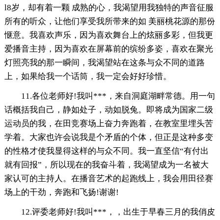
l8岁，却有着一颗 成熟的心，我渴望用我独特的声音征服
所有的听众，让他们享受我所带来的如 美丽桃花源的那份
惬意。我喜欢声乐，因为喜欢舞台上的炫丽多彩，但我更
爱播音主持，因为喜欢在屏幕前的缤纷多姿，喜欢在聚光
灯照亮我的那一瞬间，我渴望站在这条与众不同的道路
上，如果给我一个话筒，我一定会好好珍惜。
11.各位老师好!我叫***，来自洞庭湖畔常德。用一句
话概括我自己，静如处子，动如脱兔。即将成为国家二级
运动员的我，在田竞赛场上奋力奔跑着，在教室里埋头苦
学着。大家也许会说我是个矛盾的个体，但正是这种多变
的性格才使我显得这样的与众不同。我一直坚信“有付出
就有回报”，所以现在的我奋斗着，我渴望成为一名被大
家认可的主持人。在播音艺术的起跑线上，我会用田径赛
场上的干劲，奔跑和飞扬!谢谢!
12.评委老师好!我叫***，，出生于早春三月的我俏皮