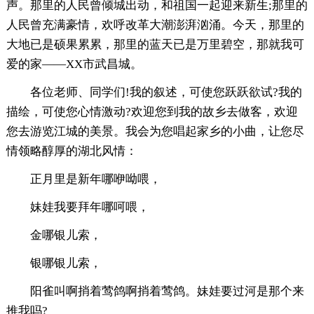
声。那里的人民曾倾城出动，和祖国一起迎来新生;那里的
人民曾充满豪情，欢呼改革大潮澎湃汹涌。今天，那里的
大地已是硕果累累，那里的蓝天已是万里碧空，那就我可
爱的家——XX市武昌城。
各位老师、同学们!我的叙述，可使您跃跃欲试?我的
描绘，可使您心情激动?欢迎您到我的故乡去做客，欢迎
您去游览江城的美景。我会为您唱起家乡的小曲，让您尽
情领略醇厚的湖北风情：
正月里是新年哪咿呦喂，
妹娃我要拜年哪呵喂，
金哪银儿索，
银哪银儿索，
阳雀叫啊捎着莺鸽啊捎着莺鸽。妹娃要过河是那个来
推我吗?