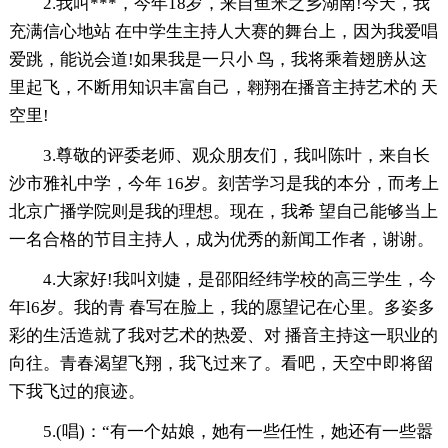
2.我叫***，今年18岁，来自鱼米之乡湖南!今天，我
充满信心地站 在中学生主持人大赛的舞台上，因为我爱唱
爱跳，能说会道!如果我是一只小 鸟，我将乘着翅膀从这
里起飞，不断用知识丰富自己，翱翔在播音主持艺术的 天
空里!
3.尊敬的评委老师、观众朋友们，我叫陈叶，来自长
沙市雅礼中学，今年 16岁。刻苦学习是我的本分，而考上
北京广播学院则是我的理想。现在，我希 望自己能够当上
一名合格的节目主持人，成为优秀的新闻工作者，谢谢。
4.大家好!我叫刘婕，是邵阳经纬学校的高三学生，今
年l6岁。我的青 春写在脸上，我的愿望记在心里。多姿多
彩的生活造就了我对艺术的热爱、对 播音主持这一职业的
向往。青春渴望飞翔，我飞过来了。看吧，天空中即将留
下我飞过的痕迹。
5.(唱)：“有一个姑娘，她有一些任性，她还有一些嚣