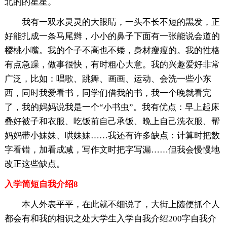
北的的星星。
我有一双水灵灵的大眼睛，一头不长不短的黑发，正
好能扎成一条马尾辫，小小的鼻子下面有一张能说会道的
樱桃小嘴。我的个子不高也不矮，身材瘦瘦的。我的性格
有点急躁，做事很快，有时粗心大意。我的兴趣爱好非常
广泛，比如：唱歌、跳舞、画画、运动、会洗一些小东
西，同时我爱看书，同学们借我的书，我一个晚就看完
了，我的妈妈说我是一个“小书虫”。我有优点：早上起床
叠好被子和衣服、吃饭前自己承饭、晚上自己洗衣服、帮
妈妈带小妹妹、哄妹妹……我还有许多缺点：计算时把数
字看错，加看成减，写作文时把字写漏……但我会慢慢地
改正这些缺点。
入学简短自我介绍8
本人外表平平，在此就不细说了，大街上随便抓个人
都会有和我的相识之处大学生入学自我介绍200字自我介