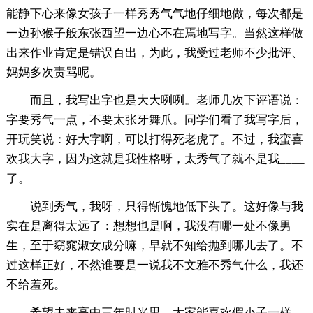
能静下心来像女孩子一样秀秀气气地仔细地做，每次都是
一边孙猴子般东张西望一边心不在焉地写字。当然这样做
出来作业肯定是错误百出，为此，我受过老师不少批评、
妈妈多次责骂呢。
而且，我写出字也是大大咧咧。老师几次下评语说：
字要秀气一点，不要太张牙舞爪。同学们看了我写字后，
开玩笑说：好大字啊，可以打得死老虎了。不过，我蛮喜
欢我大字，因为这就是我性格呀，太秀气了就不是我____
了。
说到秀气，我呀，只得惭愧地低下头了。这好像与我
实在是离得太远了：想想也是啊，我没有哪一处不像男
生，至于窈窕淑女成分嘛，早就不知给抛到哪儿去了。不
过这样正好，不然谁要是一说我不文雅不秀气什么，我还
不给羞死。
希望未来高中三年时光里，大家能喜欢假小子一样