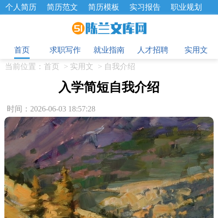
个人简历
简历范文
简历模板
实习报告
职业规划
求职面试题
招聘选拔
绩效考核
企业文化
工作计划
目
工作总结
辞职报告
首页
求职写作
就业指南
人才招聘
实用文
当前位置：
首页
>
实用文
>
自我介绍
入学简短自我介绍
时间：2026-06-03 18:57:28