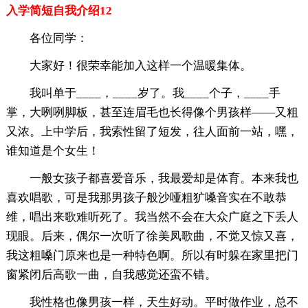
入学简短自我介绍12
各位同学：
大家好！很荣幸能加入这样一个温暖集体。
我叫单于____，____岁了。我____个子，____手
掌，大咧咧脚板，甚至连眉毛也长得像个男孩样——又粗
又浓。上中学后，我索性留了短发，往人面前一站，嘿，
谁知道是个女生！
一般女孩子都喜爱音乐，我最爱却是体育。本来我也
喜欢唱歌，可是我那男孩子般沙哑粗犷嗓音实在不敢恭
维，唱出来歌难听死了。我当然不会在大众广庭之下丢人
现眼。后来，偶尔一次听了徐美凤歌曲，不觉又惊又喜，
我这粗嗓门原来也是一种特色啊。所以有时躲在家里把门
窗紧闭后高歌一曲，自我感觉还蛮不错。
我性格也像男孩一样，天生好动。平时做作业，总不