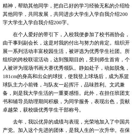
精神，帮助其他同学，把自己好的学习经验无私的介绍给
其他同学，共同发展，共同进步大学生入学自我介绍200
字大学生入学自我介绍200字。
在个人爱好的带引下，入校我便参加了校书画协会，
由干事到副会长，这是对我的付出与努力的肯定。组织开
展一系列活动丰富校园生活，被评选为优秀学生社团。所
组织的跨校联谊活动，达到预期目的，受到师生首肯，个
人被评为现场书画大赛优秀领队。静如处子，动如脱兔，
181cm的身高和出众的球技，使我登上球场后，成为系篮
球队主力小前锋，与队友一起挥汗，品味胜利。文武兼
备，则是我大学生活的一重要感悟。此外，在担任班团支
书和辅导员助理期间积极，为同学服务，表现出色，贡献
卓越荣，获校级优秀学生干部称号。
去年，我以优异的成绩与表现，光荣地加入了中国共
产党。加入这个先进的团体，是我人生的一次升华。在保