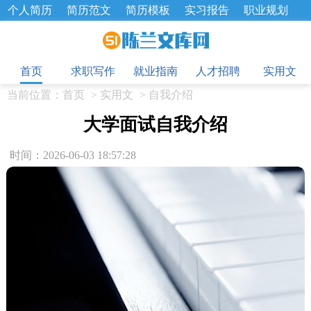
个人简历
简历范文
简历模板
实习报告
职业规划
求职面试题
招聘选拔
绩效考核
企业文化
工作计划
目
工作总结
辞职报告
首页
求职写作
就业指南
人才招聘
实用文
当前位置：
首页
>
实用文
>
自我介绍
大学面试自我介绍
时间：2026-06-03 18:57:28